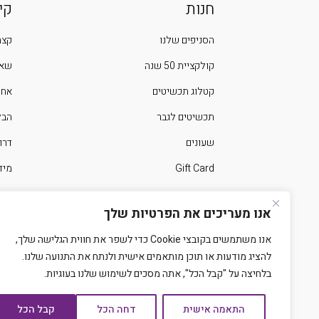
חנות
קי
הסניפים שלנו
קצת
קולקציית 50 שנה
שאל
קטלוג תכשיטים
אחר
תכשיטים לגבר
הבלוג 
שעונים
דרו
Gift Card
מיד
ימים מיוחדים בשנה
צרו
אנו מעריכים את הפרטיות שלך
אנו משתמשים בקובצי Cookie כדי לשפר את חווית הגלישה שלך,
להציג מודעות או תוכן מותאמים אישית ולנתח את התנועה שלנו.
בלחיצה על "קבל הכל", אתה מסכים לשימוש שלנו בעוגיות.
התאמה אישית
דחה הכל
קבל הכל