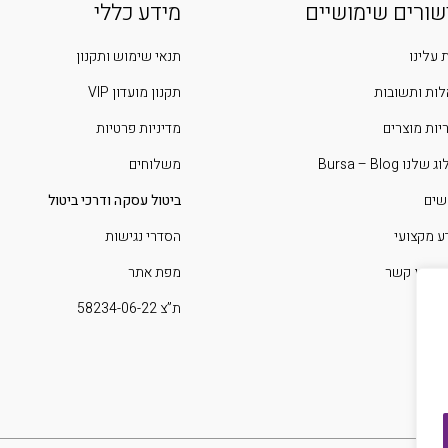
שורים שימושיים
מידע כללי
 עלינו
תנאי שימוש ותקנון
ות ותשובות
תקנון מועדון VIP
יות מוצרים
מדיניות פרטיות
שלנו Bursa – Blog
משלוחים
שים
ביטול עסקה ודרכי ביטול
ע מקצועי
הסדרי נגישות
 איתנו קשר
מפת אתר
ת”צ 58234-06-22