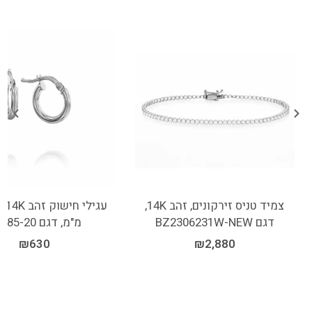
צמיד טניס זירקונים, זהב 14K,
דגם BZ2306231W-NEW
מ"מ, דגם EN085-20
₪
630
₪
2,880