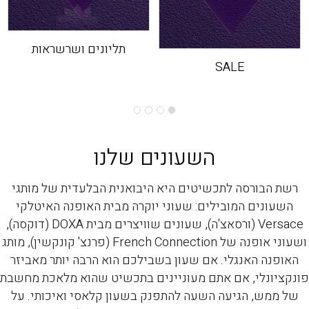
תליונים ושרשראות
SALE
השעונים שלנו
רשת הבורסה לתכשיטים היא היבואנית הבלעדית של מותגי
השעונים המובילים: שעוני יוקרה מבית האופנה האיטלקי
Versace (ורסאצ'ה), שעונים שוויצרים מבית DOXA (דוקסה),
ושעוני אופנה של French Connection (פרנצ' קונקשין), מותג
האופנה האנגלי. אם שעון בשבילכם הוא הרבה יותר מאביזר
פונקציונלי, אם אתם מעוניינים בתכשיט שהוא מלאכת מחשבת
של ממש, הגיעה השעה להתפנק בשעון קלאסי ואיכותי. על