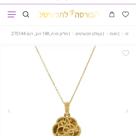
תפריט
 הבית
|
חנות
|
קטלוג תכשיטים
|
תליון פרח, 14K זהב, דגם P277-275144
Add Wishlist