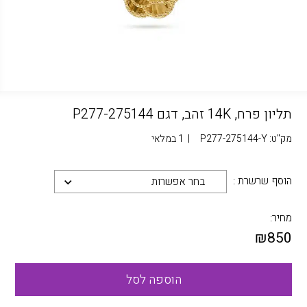
תליון פרח, 14K זהב, דגם P277-275144
מק"ט:
P277-275144-Y
|
1 במלאי
הוסף שרשרת :
בחר אפשרות
מחיר:
₪
850
הוספה לסל