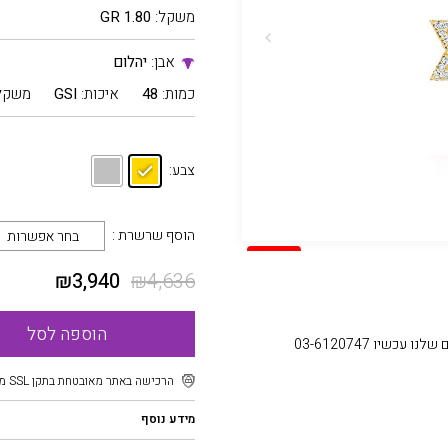
משקל:
1.80 GR
אבן:
יהלום
כמות:
48
איכות:
GSI
משקל
צבע:
הוסף שרשרת :
בחר אפשרות
SALE
₪
3,940
₪
4,636
הוספה לסל
עכשיו 03-6120747
הרכישה באתר מאובטחת בתקן SSL מוצפן
מידע נוסף