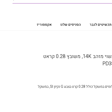
תכשיטים לגבר
הסניפים שלנו
אקססוריז
תליון מגן דוד יהלומים, עשוי מזהב 14K, משובץ 0.28 קראט
תליון יהלומים, 14K זהב, משובץ יהלומים במשקל כולל 0.28 קרט בצבע G נקיון SI, במשקל