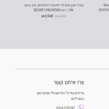
קולקציית Reveal
צמיד אבן אמרלד סינטטי ויהלומים, זהב צהוב
14k, דגם BDSBF10824EMS
REVEAL, שעון לאישה ,דגם
₪
3,940
₪
4,636
צרו איתנו קשר
צריכים עזרה? התייעצות? אנחנו כאן
בשבילכם
03-6120747