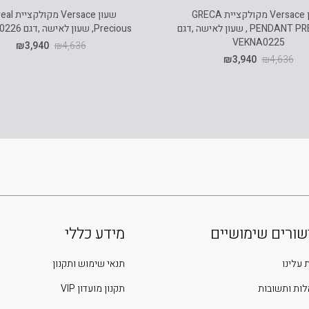
שעון Versace מקולקציית GRECA
שעון Versace מ
PENDANT PRECIOUS , שעון לאישה ,דגם
Precious, שעון לאישה ,דגם VE4Y00226
VEKNA0225
₪
3,940
₪
4,636
₪
3,940
₪
4,636
שורים שימושיים
מידע כללי
 עלינו
תנאי שימוש ותקנון
ות ותשובות
תקנון מועדון VIP