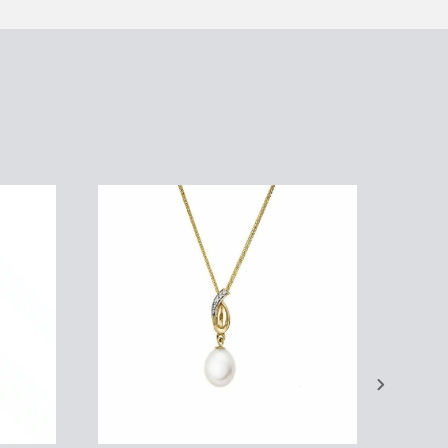
עגילי חישוק, זהב צהוב 14K, קוטר 35 מ"מ,