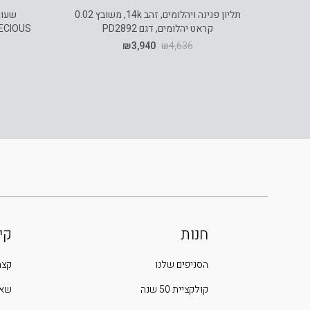
תליון פנינה ויהלומים, זהב 14k, משובץ 0.02
קראט יהלומים, דגם PD2892
₪
3,940
₪
4,636
חנות
קי
הסניפים שלנו
קצת
קולקציית 50 שנה
שאל