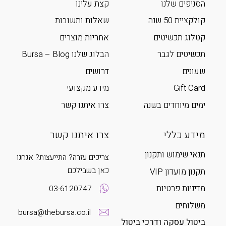
הסניפים שלנו
קצת עלינו
קולקציית 50 שנה
שאלות ותשובות
קטלוג תכשיטים
אחריות מוצרים
תכשיטים לגבר
הבלוג שלנו Bursa – Blog
שעונים
דרושים
Gift Card
מידע מקצועי
ימים מיוחדים בשנה
צרו איתנו קשר
מידע כללי
צרו איתנו קשר
תנאי שימוש ותקנון
צריכים עזרה? התייעצות? אנחנו
כאן בשבילכם
תקנון מועדון VIP
מדיניות פרטיות
03-6120747
משלוחים
bursa@thebursa.co.il
ביטול עסקה ודרכי ביטול