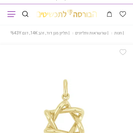
תפריט
ת
|
חנות
|
שרשראות ותליונים
|
תליון מגן דוד, זהב 14K, דגם P416-CG7643Y
Add Wishlist