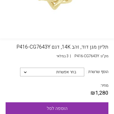
תליון מגן דוד, זהב 14K, דגם P416-CG7643Y
מק"ט:
P416-CG7643Y
|
3 במלאי
הוסף שרשרת :
בחר אפשרות
מחיר:
₪
1,280
הוספה לסל