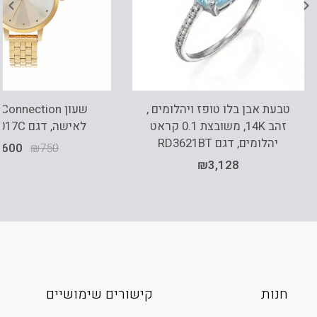
טבעת אבן בלו טופז ויהלומים ,
שעון onnection
זהב 14K, משובצת 0.1 קראט
לאישה, דגם FCN00017C
יהלומים, דגם RD3621BT
₪
600
₪
750
₪
3,128
חנות
קישורים שימושיים