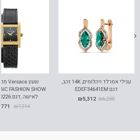
עגילי אמרלד ויהלומים, 14K זהב,
שעון ace
דגם EDEF34641EM
לאישה ,דגם VE5O00226
₪
5,312
₪
6,250
,771
₪
7,214