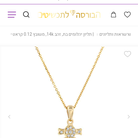
תפריט
|
שרשראות ותליונים
|
תליון יהלומים בת, זהב 14k, משובץ 0.12 קראט יהלומים, דגם PD2172G
Add Wishlist