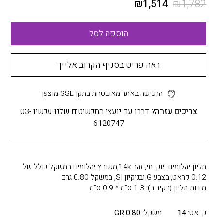
₪
1,514
₪
1,782
הוספה לסל
ראה פריט בסניף הקרוב אלייך
הרכישה באתר מאובטחת בתקן SSL מוצפן
צריכים עזרה?
דברו עם יועצי התכשיטים שלנו עכשיו 03-
6120747
תליון יהלומים יוקרתי, זהב 14k,משובץ יהלומים במשקל כולל של
0.12 קראט, בצבע G ובניקיון SI, במשקל 0.80 גרם
מידות תליון (בקירוב): 1.3 ס"מ * 0.9 ס"מ
קראט:
14
משקל:
0.80 GR