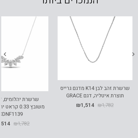
הנמכרים ביותר
שרשרת זהב לבן K14 מדגם גרייס
תוצרת איטליה, דגם GRACE
₪
1,514
₪
1,782
משובץ 0.33 קר
CDNF1139
,514
₪
1,782