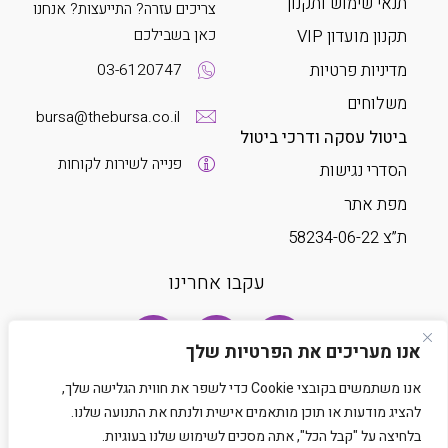
תנאי שימוש ותקנון
צריכים עזרה? התייעצות? אנחנו
כאן בשבילכם
תקנון מועדון VIP
מדיניות פרטיות
03-6120747
משלוחים
bursa@thebursa.co.il
ביטול עסקה ודרכי ביטול
פנייה לשירות לקוחות
הסדרי נגישות
מפת אתר
ת”צ 58234-06-22
עקבו אחרינו
אנו מעריכים את הפרטיות שלך
אנו משתמשים בקובצי Cookie כדי לשפר את חווית הגלישה שלך,
להציג מודעות או תוכן מותאמים אישית ולנתח את התנועה שלנו.
בלחיצה על "קבל הכל", אתה מסכים לשימוש שלנו בעוגיות.