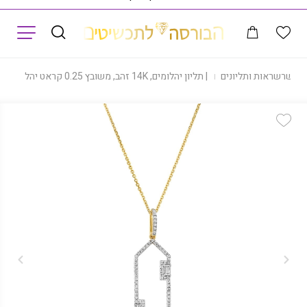
תפריט
|
שרשראות ותליונים
|
תליון יהלומים, 14K זהב, משובץ 0.25 קראט יהלומים, דגם PDPF12852
Add Wishlist