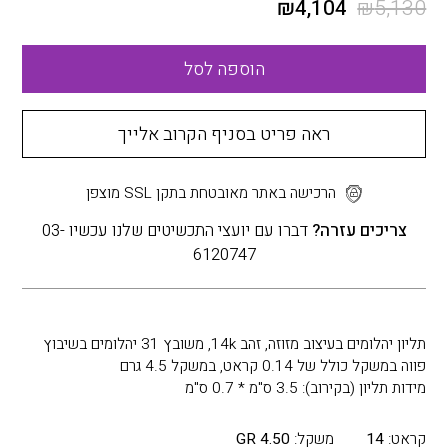
₪
4,104
₪
5,130
הוספה לסל
ראה פריט בסניף הקרוב אלייך
הרכישה באתר מאובטחת בתקן SSL מוצפן
צריכים עזרה?
דברו עם יועצי התכשיטים שלנו עכשיו 03-
6120747
תליון יהלומים בעיצוב מזוזה, זהב 14k, משובץ 31 יהלומים בשיבוץ
פווה במשקל כולל של 0.14 קראט, במשקל 4.5 גרם
מידות תליון (בקירוב): 3.5 ס"מ * 0.7 ס"מ
קראט:
14
משקל:
4.50 GR