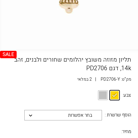
SALE
תליון מזוזה משובץ יהלומים שחורים ולבנים, זהב
14k, דגם PD2706
מק"ט:
PD2706-Y
|
2 במלאי
צבע:
הוסף שרשרת :
בחר אפשרות
מחיר: