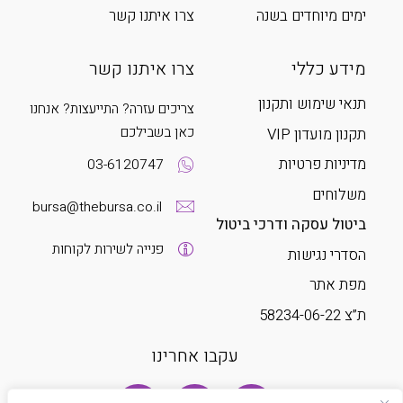
ימים מיוחדים בשנה
צרו איתנו קשר
מידע כללי
צרו איתנו קשר
תנאי שימוש ותקנון
צריכים עזרה? התייעצות? אנחנו
כאן בשבילכם
תקנון מועדון VIP
מדיניות פרטיות
03-6120747
משלוחים
bursa@thebursa.co.il
ביטול עסקה ודרכי ביטול
פנייה לשירות לקוחות
הסדרי נגישות
מפת אתר
ת”צ 58234-06-22
עקבו אחרינו