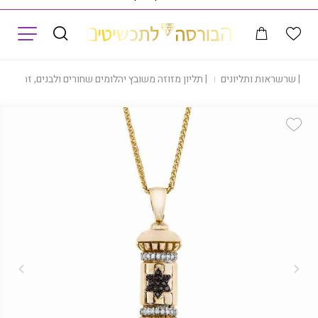
תפריט
|
שרשראות ותליונים
|
תליון מזוזה משובץ יהלומים שחורים ולבנים, זהב 14k, דגם PD2706
Add Wishlist