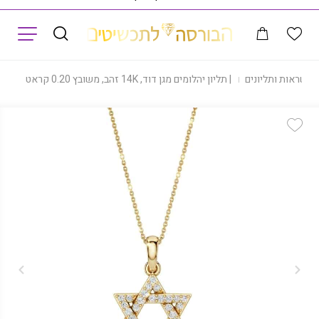
תפריט
רשראות ותליונים
|
תליון יהלומים מגן דוד, 14K זהב, משובץ 0.20 קראט יהלומים, דגם PDPF24997
Add Wishlist