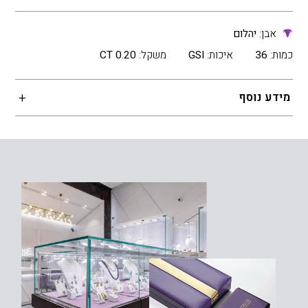
אבן:
יהלום
כמות:
36
איכות:
GSI
משקל:
0.20 CT
מידע נוסף