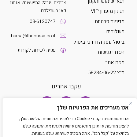
תנאי שימוש ותקנון
צריכים עזרה? התייעצות? אנחנו
כאן בשבילכם
תקנון מועדון VIP
מדיניות פרטיות
03-6120747
משלוחים
bursa@thebursa.co.il
ביטול עסקה ודרכי ביטול
פנייה לשירות לקוחות
הסדרי נגישות
מפת אתר
ת”צ 58234-06-22
עקבו אחרינו
אנו מעריכים את הפרטיות שלך
אנו משתמשים בקובצי Cookie כדי לשפר את חווית הגלישה שלך,
להציג מודעות או תוכן מותאמים אישית ולנתח את התנועה שלנו.
בלחיצה על "קבל הכל", אתה מסכים לשימוש שלנו בעוגיות.