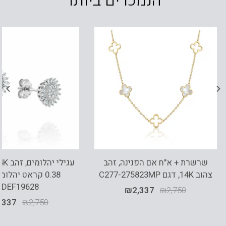
הנמכרים ביותר
שרשרת + א"ח אם הפנינה, זהב
צהוב 14K, דגם C277-275823MP
0.38 קראט יהלומ
EDEF19628
₪
2,337
₪
2,750
,337
₪
2,750