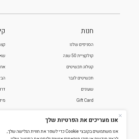
חנות
קי
הסניפים שלנו
קצת
קולקציית 50 שנה
שאל
קטלוג תכשיטים
אחר
תכשיטים לגבר
הבלוג 
שעונים
דרו
Gift Card
מיד
ימים מיוחדים בשנה
צרו
אנו מעריכים את הפרטיות שלך
אנו משתמשים בקובצי Cookie כדי לשפר את חווית הגלישה שלך,
להציג מודעות או תוכן מותאמים אישית ולנתח את התנועה שלנו.