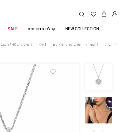
NEW COLLECTION
קטלוג תכשיטים
SALE
דף הבית
|
חנות
|
שרשראות ותליונים
|
תליון יהלומים ,זהב 14K משובץ 0.50 קראט יהלומים, דגם PDSPF24259
Add Wishlist