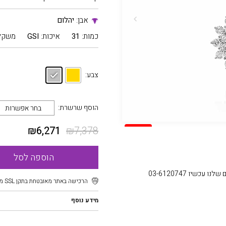
אבן:
יהלום
כמות:
31
איכות:
GSI
משקל
צבע:
הוסף שרשרת:
בחר אפשרות
₪
6,271
₪
7,378
SALE
הוספה לסל
עכשיו 03-6120747
הרכישה באתר מאובטחת בתקן SSL מוצפן
מידע נוסף