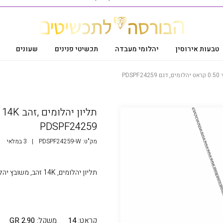
טבעות אירוסין
יהלומי מעבדה
תכשיטי פנינים
שעונים
PDSPF24259
מק"ט:
PDSPF24259-W
|
3 במלאי
תליון יהלומים, 14K זהב, משובץ יהלומים במשקל כולל 0.50 קרט בצבע G נקיון SI
קראט:
14
משקל:
2.90 GR