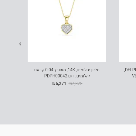
שעון Versace מקולקציית DELPHINUS,
תליון יהלומים, 14K, משובץ 0.04 קראט
יהלומים, דגם PDPH00042
0.10 קראט יהלומים, דגם PDSPF24937BT
₪
6,271
₪
7,378