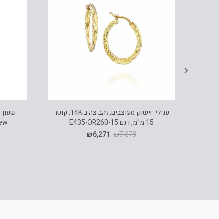
עגילי חישוק מעוצבים, זהב צהוב 14K, קוטר
15 מ"מ, דגם E435-OR260-15
₪
6,271
₪
7,378