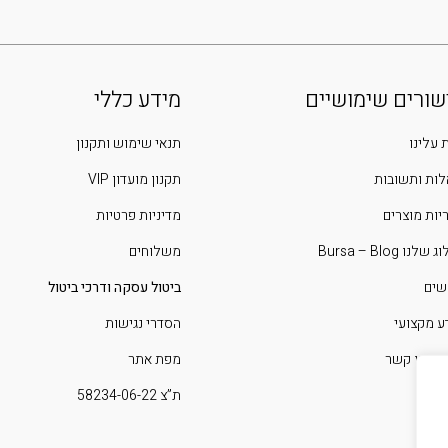
שורים שימושיים
מידע כללי
 עלינו
תנאי שימוש ותקנון
ות ותשובות
תקנון מועדון VIP
יות מוצרים
מדיניות פרטיות
שלנו Bursa – Blog
משלוחים
שים
ביטול עסקה ודרכי ביטול
ע מקצועי
הסדרי נגישות
 איתנו קשר
מפת אתר
ת”צ 58234-06-22