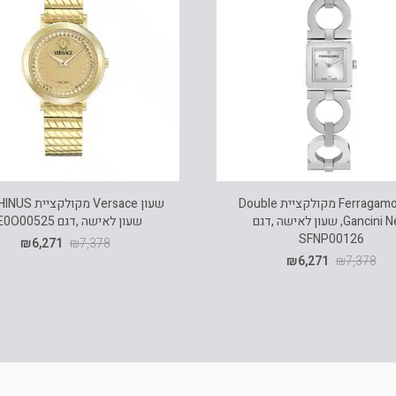
שעון Ferragamo מקולקציית Double
Gancini New, שעון לאישה ,דגם
שעון לאישה ,דגם VE0O00525
SFNP00126
₪
6,271
₪
7,378
₪
6,271
₪
7,378