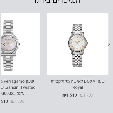
הנמכרים ביותר
שעון DOXA לאישה מקולקציית
שעון 
Royal
Twisted
,דגם SFTG00325
₪
1,513
₪
1,780
,513
₪
1,780