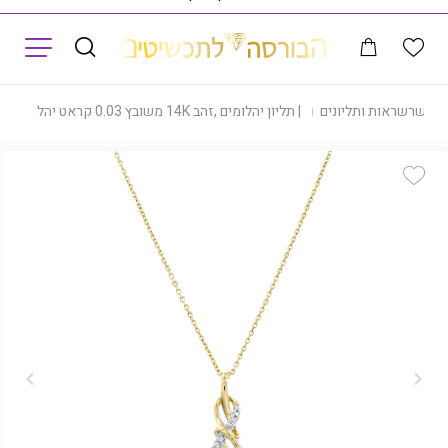
תפריט
|
שרשראות ותליונים
|
תליון יהלומים ,זהב 14K משובץ 0.03 קראט יהלומים, דגם PDPF25193
Add Wishlist