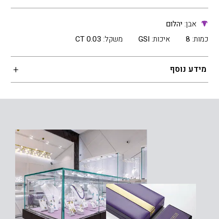
אבן:
יהלום
כמות:
8
איכות:
GSI
משקל:
0.03 CT
מידע נוסף