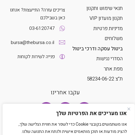
תנאי שימוש ותקנון
צריכים עזרה? התייעצות? אנחנו
כאן בשבילכם
תקנון מועדון VIP
מדיניות פרטיות
03-6120747
משלוחים
bursa@thebursa.co.il
ביטול עסקה ודרכי ביטול
פנייה לשירות לקוחות
הסדרי נגישות
מפת אתר
ת”צ 58234-06-22
עקבו אחרינו
אנו מעריכים את הפרטיות שלך
אנו משתמשים בקובצי Cookie כדי לשפר את חווית הגלישה שלך,
להציג מודעות או תוכן מותאמים אישית ולנתח את התנועה שלנו.