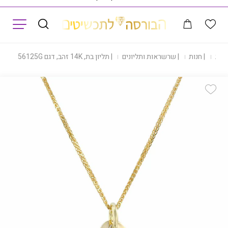
תפריט
בית
|
חנות
|
שרשראות ותליונים
|
תליון בת, 14K זהב, דגם P277-256125G
Add Wishlist