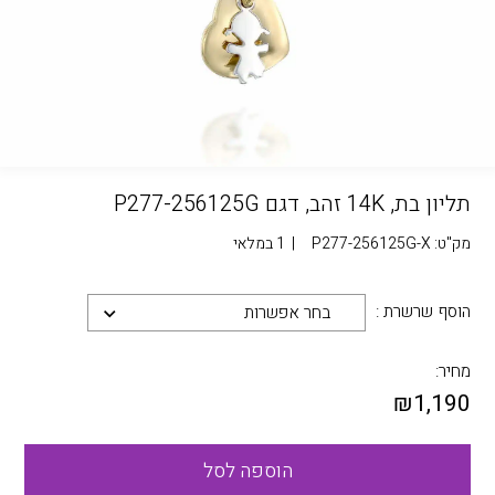
תליון בת, 14K זהב, דגם P277-256125G
מק"ט:
P277-256125G-X
|
1 במלאי
הוסף שרשרת :
בחר אפשרות
מחיר:
₪
1,190
הוספה לסל