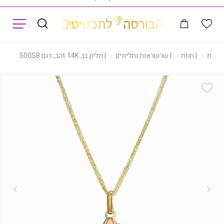
תפריט
 הבית
|
חנות
|
שרשראות ותליונים
|
תליון בן, 14K זהב, דגם P2061500SB
Add Wishlist