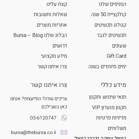
הסניפים שלנו
קצת עלינו
קולקציית 50 שנה
שאלות ותשובות
קטלוג תכשיטים
אחריות מוצרים
תכשיטים לגבר
הבלוג שלנו Bursa – Blog
שעונים
דרושים
Gift Card
מידע מקצועי
ימים מיוחדים בשנה
צרו איתנו קשר
מידע כללי
צרו איתנו קשר
תנאי שימוש ותקנון
צריכים עזרה? התייעצות? אנחנו
כאן בשבילכם
תקנון מועדון VIP
מדיניות פרטיות
03-6120747
משלוחים
bursa@thebursa.co.il
ביטול עסקה ודרכי ביטול