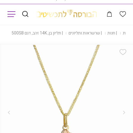
תפריט
 הבית
|
חנות
|
שרשראות ותליונים
|
תליון בן, 14K זהב, דגם P2061500SB
Add Wishlist