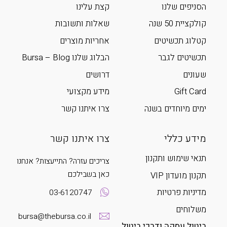
הסניפים שלנו
קצת עלינו
קולקציית 50 שנה
שאלות ותשובות
קטלוג תכשיטים
אחריות מוצרים
תכשיטים לגבר
הבלוג שלנו Bursa – Blog
שעונים
דרושים
Gift Card
מידע מקצועי
ימים מיוחדים בשנה
צרו איתנו קשר
מידע כללי
צרו איתנו קשר
תנאי שימוש ותקנון
צריכים עזרה? התייעצות? אנחנו
כאן בשבילכם
תקנון מועדון VIP
מדיניות פרטיות
03-6120747
משלוחים
bursa@thebursa.co.il
ביטול עסקה ודרכי ביטול