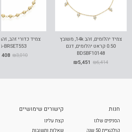
צמיד יהלומים, זהב 14k, משובץ
0.50 קראט יהלומים, דגם
6-BRSET553
BDSBF10148
,408
₪
3,010
₪
5,451
₪
6,414
חנות
קישורים שימושיים
הסניפים שלנו
קצת עלינו
קולקציית 50 שנה
שאלות ותשובות