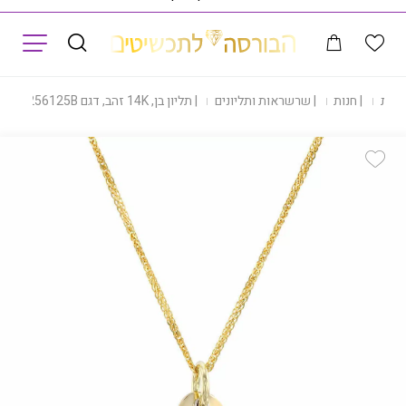
תפריט
הבית
|
חנות
|
שרשראות ותליונים
|
תליון בן, 14K זהב, דגם P277-256125B
Add Wishlist