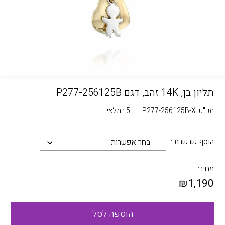
תליון בן, 14K זהב, דגם P277-256125B
מק"ט:
P277-256125B-X
|
5 במלאי
הוסף שרשרת :
בחר אפשרות
מחיר:
₪
1,190
הוספה לסל