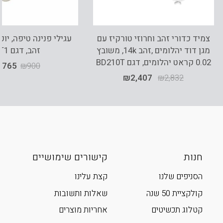
צמיד כדורי זהב וחרוזי טורקיז עם
מגן דוד יהלומים ,זהב 14k, משובץ
זהב, דגם ET1
0.02 קראט יהלומים, דגם BD210T
₪
765
₪
900
₪
2,407
₪
2,832
חנות
קישורים שימושיים
הסניפים שלנו
קצת עלינו
קולקציית 50 שנה
שאלות ותשובות
קטלוג תכשיטים
אחריות מוצרים