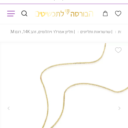
תפריט
|
חנות
|
שרשראות ותליונים
|
תליון אמרלד ויהלומים, זהב 14K, דגם PDSPF24153EM
Add Wishlist