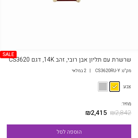
SALE
שרשרת עם תליון אבן רובי, זהב 14K, דגם CS3620
מק"ט:
CS3620RU-Y
|
2 במלאי
צבע:
מחיר:
₪
2,415
₪
2,842
הוספה לסל