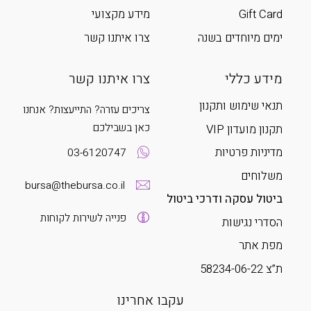
Gift Card
מידע מקצועי
ימים מיוחדים בשנה
צרו איתנו קשר
מידע כללי
צרו איתנו קשר
תנאי שימוש ותקנון
צריכים עזרה? התייעצות? אנחנו
כאן בשבילכם
תקנון מועדון VIP
מדיניות פרטיות
03-6120747
משלוחים
bursa@thebursa.co.il
ביטול עסקה ודרכי ביטול
פנייה לשירות לקוחות
הסדרי נגישות
מפת אתר
ת”צ 58234-06-22
עקבו אחרינו