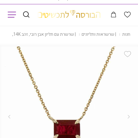
תפריט
|
חנות
|
שרשראות ותליונים
|
שרשרת עם תליון אבן רובי, זהב 14K, דגם CS3620
Add Wishlist