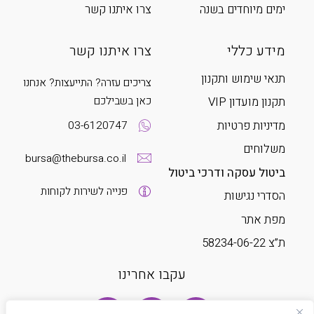
ימים מיוחדים בשנה
צרו איתנו קשר
מידע כללי
צרו איתנו קשר
תנאי שימוש ותקנון
צריכים עזרה? התייעצות? אנחנו
כאן בשבילכם
תקנון מועדון VIP
מדיניות פרטיות
03-6120747
משלוחים
bursa@thebursa.co.il
ביטול עסקה ודרכי ביטול
פנייה לשירות לקוחות
הסדרי נגישות
מפת אתר
ת”צ 58234-06-22
עקבו אחרינו