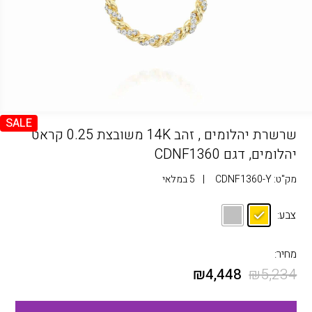
SALE
שרשרת יהלומים , זהב 14K משובצת 0.25 קראט
יהלומים, דגם CDNF1360
מק"ט:
CDNF1360-Y
|
5 במלאי
צבע:
מחיר:
₪
4,448
₪
5,234