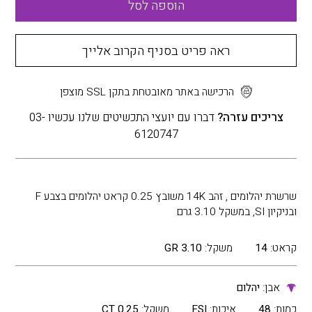
הוספה לסל
ראה פריט בסניף הקרוב אלייך
הרכישה באתר מאובטחת בתקן SSL מוצפן
צריכים עזרה?
דברו עם יועצי התכשיטים שלנו עכשיו 03-
6120747
שרשרת יהלומים , זהב 14K משובץ 0.25 קראט יהלומים בצבע F
ובניקיון SI, במשקל 3.10 גרם
קראט:
14
משקל:
3.10 GR
אבן:
יהלום
כמות:
48
איכות:
FSI
משקל:
0.25 CT