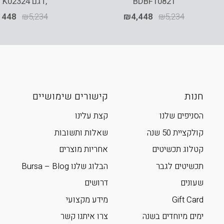
BDBF10821
,דגם SFKK02324
,448
₪
5,234
₪
4,448
₪
5,234
חנות
קישורים שימושיים
הסניפים שלנו
קצת עלינו
קולקציית 50 שנה
שאלות ותשובות
קטלוג תכשיטים
אחריות מוצרים
תכשיטים לגבר
הבלוג שלנו Bursa – Blog
שעונים
דרושים
Gift Card
מידע מקצועי
ימים מיוחדים בשנה
צרו איתנו קשר