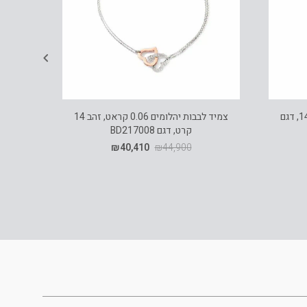
תליון אבן אמרלד ויהלומים, זהב 14K, דגם
צמיד לבבות יהלומים 0.06 קראט, זהב 14
שרשרת 
קרט, דגם BD217008
5-6 מ"מ עם סוגר זהב, דגם CP1020974
₪
40,410
₪
44,900