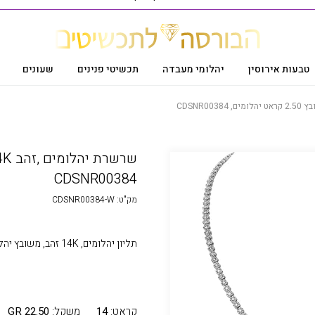
טבעות אירוסין
יהלומי מעבדה
תכשיטי פנינים
שעונים
CDSNR00384
מק"ט:
CDSNR00384-W
תליון יהלומים, 14K זהב, משובץ יהלומים במשקל כולל 0.16 קרט בצבע G נקיון SI
קראט:
14
משקל:
22.50 GR