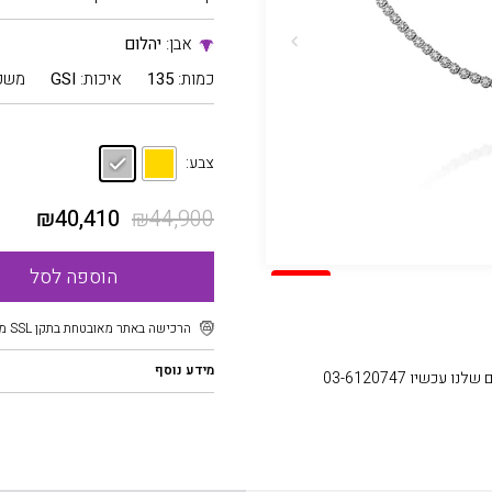
אבן:
יהלום
כמות:
135
איכות:
GSI
משק
צבע:
₪
40,410
₪
44,900
הוספה לסל
SALE
הרכישה באתר מאובטחת בתקן SSL מוצפן
מידע נוסף
עכשיו 03-6120747