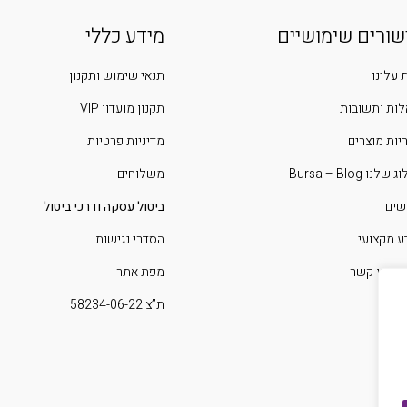
שורים שימושיים
מידע כללי
 עלינו
תנאי שימוש ותקנון
ות ותשובות
תקנון מועדון VIP
יות מוצרים
מדיניות פרטיות
שלנו Bursa – Blog
משלוחים
שים
ביטול עסקה ודרכי ביטול
ע מקצועי
הסדרי נגישות
 איתנו קשר
מפת אתר
ת”צ 58234-06-22