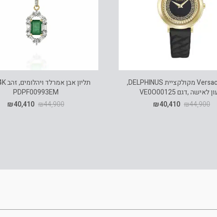
שעון Versace מקולקציית DELPHINUS,
 לאישה ,דגם VE0O00125
PDPF00993EM
₪
40,410
₪
44,900
₪
40,410
₪
44,900