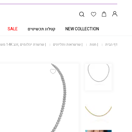
NEW COLLECTION
קטלוג תכשיטים
SALE
דף הבית
|
חנות
|
שרשראות ותליונים
|
שרשרת יהלומים ,זהב 14K משובץ 2.50 קראט יהלומים, CDSNR00384
Add Wishlist