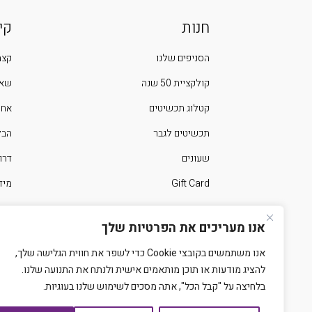
חנות
קי
הסניפים שלנו
קצת
קולקציית 50 שנה
שאל
קטלוג תכשיטים
אחר
תכשיטים לגבר
הבלוג 
שעונים
דרו
Gift Card
מיד
ימים מיוחדים בשנה
צרו
אנו מעריכים את הפרטיות שלך
אנו משתמשים בקובצי Cookie כדי לשפר את חווית הגלישה שלך,
להציג מודעות או תוכן מותאמים אישית ולנתח את התנועה שלנו.
בלחיצה על "קבל הכל", אתה מסכים לשימוש שלנו בעוגיות.