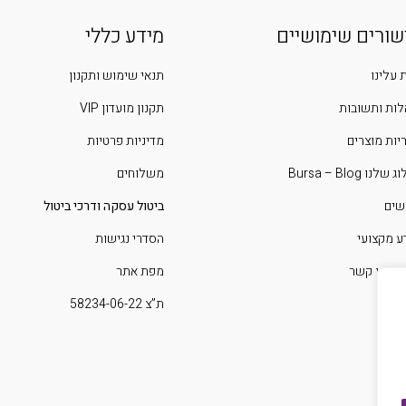
שורים שימושיים
מידע כללי
 עלינו
תנאי שימוש ותקנון
ות ותשובות
תקנון מועדון VIP
יות מוצרים
מדיניות פרטיות
שלנו Bursa – Blog
משלוחים
שים
ביטול עסקה ודרכי ביטול
ע מקצועי
הסדרי נגישות
 איתנו קשר
מפת אתר
ת”צ 58234-06-22