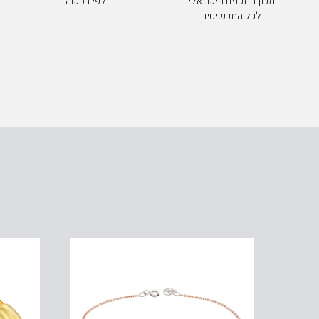
מכון התקנים הישראלי
לפי בקשה
לכל התכשיטים
ובי ויהלומים , זהב 14K, משובצת