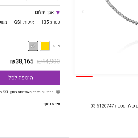
אבן:
יהלום
כמות:
135
איכות:
GSI
משק
צבע:
₪
38,165
₪
44,900
הוספה לסל
SALE
הרכישה באתר מאובטחת בתקן SSL מוצפן
מידע נוסף
עכשיו 03-6120747