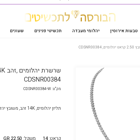
טבעות אירוסין
יהלומי מעבדה
תכשיטי פנינים
שעונים
CDSNR00384
מק"ט:
CDSNR00384-W
תליון יהלומים, 14K זהב, משובץ יהלומים במשקל כולל 0.16 קרט בצבע G נקיון SI
קראט:
14
משקל:
22.50 GR