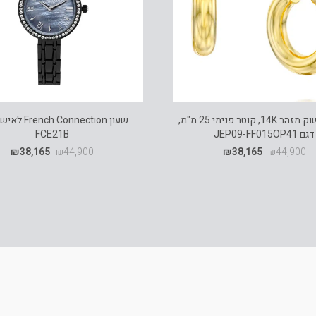
עגילי חישוק מזהב 14K, קוטר פנימי 25 מ"מ,
שעון h Connection
דגם JEP09-FF015OP41
FCE21B
₪
38,165
₪
44,900
₪
38,165
₪
44,900