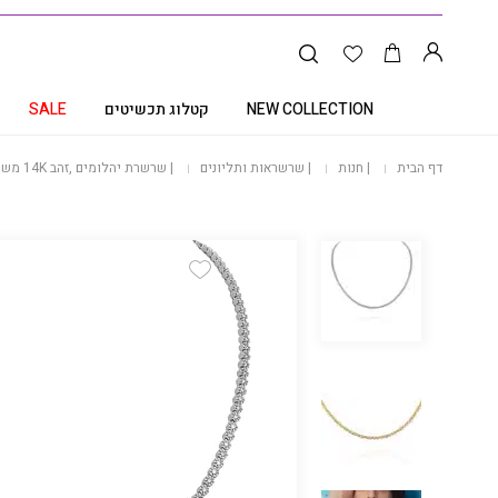
NEW COLLECTION
קטלוג תכשיטים
SALE
דף הבית
|
חנות
|
שרשראות ותליונים
|
שרשרת יהלומים ,זהב 14K משובץ 2.50 קראט יהלומים, CDSNR00384
Add Wishlist