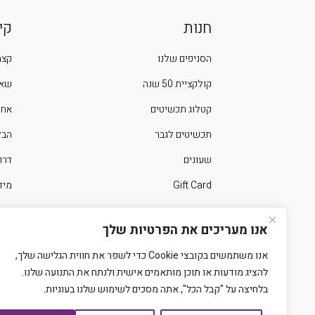
חנות
קי
הסניפים שלנו
קצת
קולקציית 50 שנה
שאל
קטלוג תכשיטים
אחר
תכשיטים לגבר
הבלוג 
שעונים
דרו
Gift Card
מיד
ימים מיוחדים בשנה
צרו
אנו מעריכים את הפרטיות שלך
אנו משתמשים בקובצי Cookie כדי לשפר את חווית הגלישה שלך,
להציג מודעות או תוכן מותאמים אישית ולנתח את התנועה שלנו.
בלחיצה על "קבל הכל", אתה מסכים לשימוש שלנו בעוגיות.