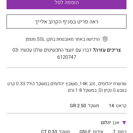
הוספה לסל
ראה פריט בסניף הקרוב אלייך
הרכישה באתר מאובטחת בתקן SSL מוצפן
צריכים עזרה?
דברו עם יועצי התכשיטים שלנו עכשיו 03-
6120747
שרשרת יהלומים , זהב 14K, משובץ יהלומים במשקל כולל 0.33 קרט
בצבע G נקיון SI, במשקל 1.8 גרם
קראט:
14
משקל:
2.50 GR
אבן:
יהלום
כמות:
7
איכות:
GSI-F
משקל:
0.33 CT