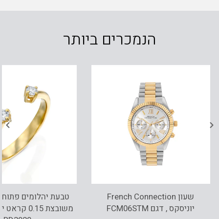
הנמכרים ביותר
שעון French Connection
יוניסקס , דגם FCM06STM
משובצת 0.15 ק