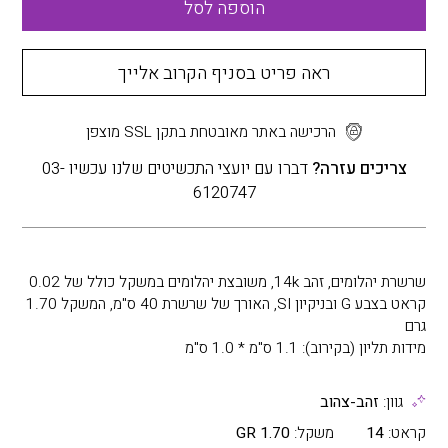
הוספה לסל
ראה פריט בסניף הקרוב אלייך
הרכישה באתר מאובטחת בתקן SSL מוצפן
צריכים עזרה?
דברו עם יועצי התכשיטים שלנו עכשיו 03-
6120747
שרשרת יהלומים, זהב 14k, משובצת יהלומים במשקל כולל של 0.02
קראט בצבע G ובניקיון SI, האורך של שרשרת 40 ס"מ, המשקל 1.70
גרם
מידות תליון (בקירוב): 1.1 ס"מ * 1.0 ס"מ
גוון:
זהב-צהוב
קראט:
14
משקל:
1.70 GR