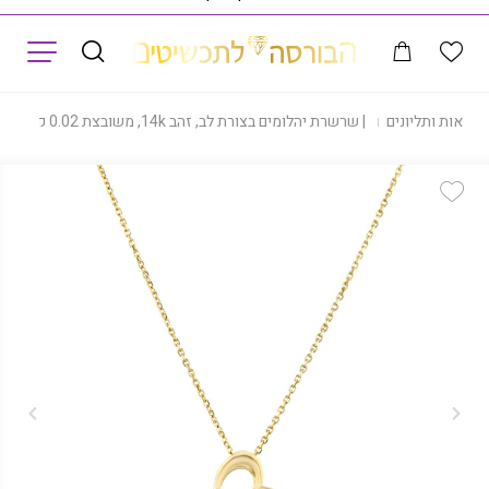
תפריט
שראות ותליונים
|
שרשרת יהלומים בצורת לב, זהב 14k, משובצת 0.02 קראט יהלומים, דגם CD1775B
Add Wishlist