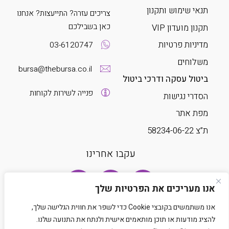
תנאי שימוש ותקנון
צריכים עזרה? התייעצות? אנחנו
כאן בשבילכם
תקנון מועדון VIP
מדיניות פרטיות
03-6120747
משלוחים
bursa@thebursa.co.il
ביטול עסקה ודרכי ביטול
פנייה לשירות לקוחות
הסדרי נגישות
מפת אתר
ת”צ 58234-06-22
עקבו אחרינו
אנו מעריכים את הפרטיות שלך
אנו משתמשים בקובצי Cookie כדי לשפר את חווית הגלישה שלך,
להציג מודעות או תוכן מותאמים אישית ולנתח את התנועה שלנו.