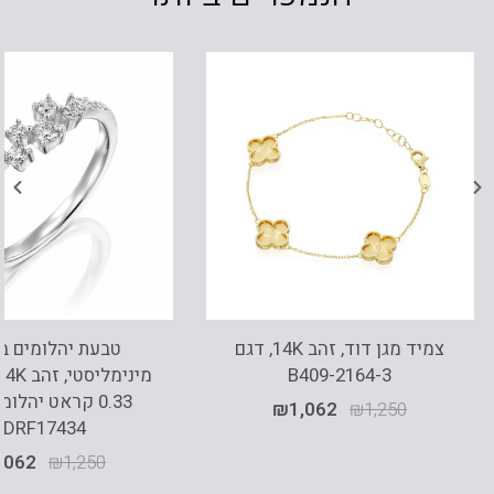
צמיד מגן דוד, זהב 14K, דגם
טבעת יהלומים ב
B409-2164-3
0.33 קראט יהלומ
₪
1,062
₪
1,250
RDRF17434
,062
₪
1,250