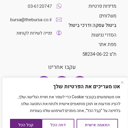
מדיניות פרטיות
03-6120747
משלוחים
bursa@thebursa.co.il
ביטול עסקה ודרכי ביטול
פנייה לשירות לקוחות
הסדרי נגישות
מפת אתר
ת”צ 58234-06-22
עקבו אחרינו
אנו מעריכים את הפרטיות שלך
אנו משתמשים בקובצי Cookie כדי לשפר את חווית הגלישה שלך,
להציג מודעות או תוכן מותאמים אישית ולנתח את התנועה שלנו.
בלחיצה על "קבל הכל", אתה מסכים לשימוש שלנו בעוגיות.
Developed by Matat Technologies LTD
התאמה אישית
דחה הכל
קבל הכל