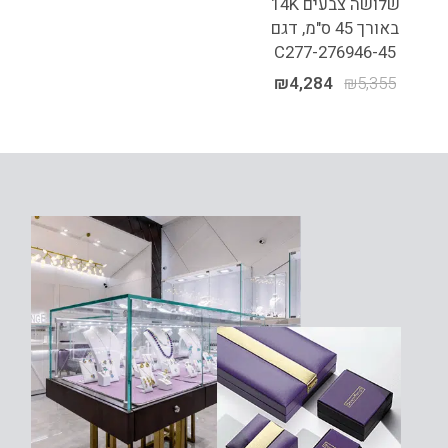
שלושה צבעים 14K
באורך 45 ס"מ, דגם
C277-276946-45
₪
4,284
₪
5,355