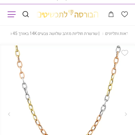
תפריט
שראות ותליונים
|
שרשרת חוליות מזהב שלושה צבעים 14K באורך 45 ס”מ, דגם C277-276946-45
Add Wishlist