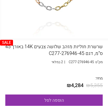
SALE
שרשרת חוליות מזהב שלושה צבעים 14K באורך 45
ס"מ, דגם C277-276946-45
מק"ט:
C277-276946-45
|
2 במלאי
מחיר:
₪
4,284
₪
5,355
הוספה לסל