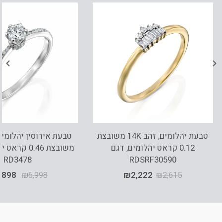
טבעת יהלומים, זהב 14K משובצת
0.12 קראט יהלומים, דגם
משובצת 0.46 ק
RD3478
RDSRF30590
,898
₪
6,998
₪
2,222
₪
2,615