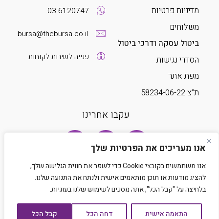
מדיניות פרטיות
03-6120747
משלוחים
bursa@thebursa.co.il
ביטול עסקה ודרכי ביטול
פנייה לשירות לקוחות
הסדרי נגישות
מפת אתר
ת”צ 58234-06-22
עקבו אחרינו
אנו מעריכים את הפרטיות שלך
אנו משתמשים בקובצי Cookie כדי לשפר את חווית הגלישה שלך,
להציג מודעות או תוכן מותאמים אישית ולנתח את התנועה שלנו.
בלחיצה על "קבל הכל", אתה מסכים לשימוש שלנו בעוגיות.
Developed by Matat Technologies LTD
התאמה אישית
דחה הכל
קבל הכל