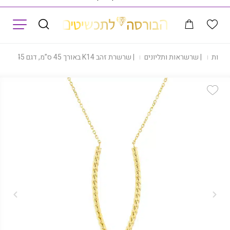
תפריט
|
חנות
|
שרשראות ותליונים
|
שרשרת זהב K14 באורך 45 ס”מ, דגם C01-HVF246-45
Add Wishlist