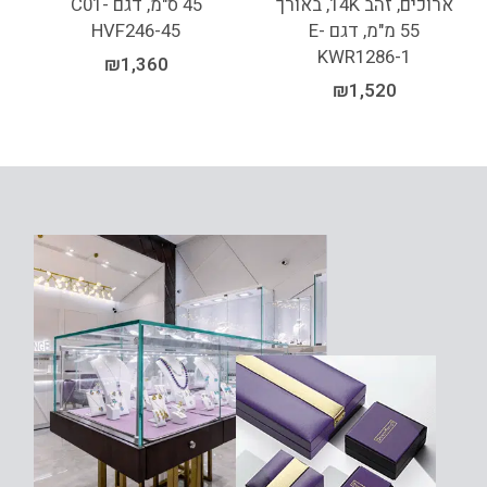
ארוכים, זהב 14K, באורך
45 ס"מ, דגם C01-
55 מ"מ, דגם E-
HVF246-45
KWR1286-1
₪
1,360
₪
1,520