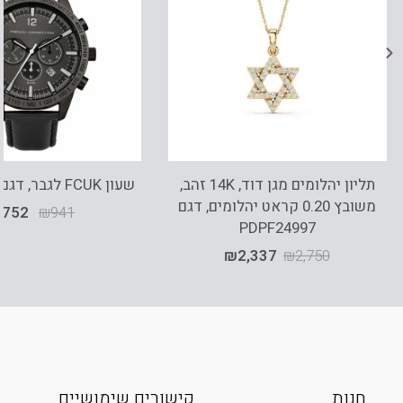
תליון יהלומים מגן דוד, 14K זהב,
שעון FCUK לגבר, דגם FC1236BB
משובץ 0.20 קראט יהלומים, דגם
₪
752
₪
941
PDPF24997
₪
2,337
₪
2,750
חנות
קישורים שימושיים