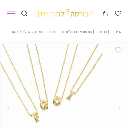
תפריט
ף הבית
|
חנות
|
שרשראות ותליונים
|
שרשרת אות, זהב לבן/ צהוב 14K
Add Wishlist