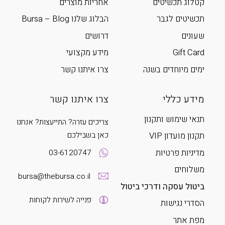
קטלוג תכשיטים
אחריות מוצרים
תכשיטים לגבר
הבלוג שלנו Bursa – Blog
שעונים
דרושים
Gift Card
מידע מקצועי
ימים מיוחדים בשנה
צרו איתנו קשר
מידע כללי
צרו איתנו קשר
תנאי שימוש ותקנון
צריכים עזרה? התייעצות? אנחנו
כאן בשבילכם
תקנון מועדון VIP
מדיניות פרטיות
03-6120747
משלוחים
bursa@thebursa.co.il
ביטול עסקה ודרכי ביטול
פנייה לשירות לקוחות
הסדרי נגישות
מפת אתר