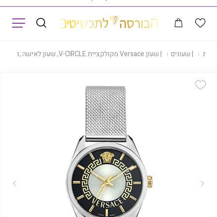
תפריט
חנות
|
שעונים
|
שעון Versace מקולקציית V-CIRCLE, שעון לאישה ,דגם VE8A00324
Add Wishlist