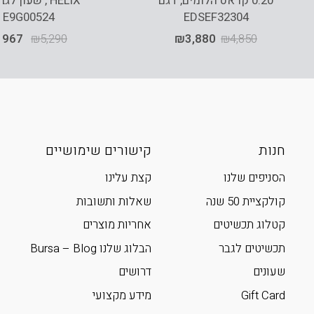
0.20 קראט הלומים, דגם
HELIX , שעון ל
VE9G00524
EDSEF32304
,967
₪
5,290
₪
3,880
₪
4,850
חנות
קישורים שימושיים
הסניפים שלנו
קצת עלינו
קולקציית 50 שנה
שאלות ותשובות
קטלוג תכשיטים
אחריות מוצרים
תכשיטים לגבר
הבלוג שלנו Bursa – Blog
שעונים
דרושים
Gift Card
מידע מקצועי