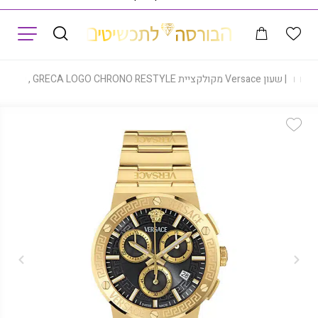
תפריט
נים
|
שעון Versace מקולקציית GRECA LOGO CHRONO RESTYLE , שעון לגבר ,דגם VEKMA0625
Add Wishlist