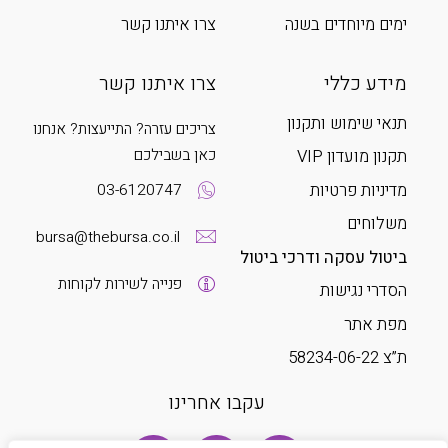
ימים מיוחדים בשנה
צרו איתנו קשר
מידע כללי
צרו איתנו קשר
תנאי שימוש ותקנון
צריכים עזרה? התייעצות? אנחנו
כאן בשבילכם
תקנון מועדון VIP
מדיניות פרטיות
03-6120747
משלוחים
bursa@thebursa.co.il
ביטול עסקה ודרכי ביטול
פנייה לשירות לקוחות
הסדרי נגישות
מפת אתר
ת”צ 58234-06-22
עקבו אחרינו