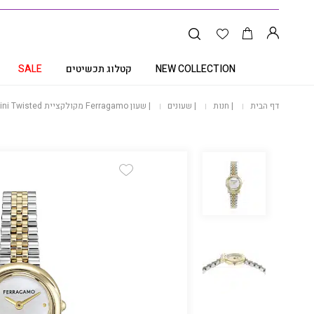
NEW COLLECTION
קטלוג תכשיטים
SALE
דף הבית
|
חנות
|
שעונים
|
שעון Ferragamo מקולקציית Gancini Twisted, שעון לאישה ,דגם SFNN00226
Add Wishlist