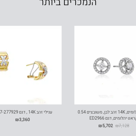
הנמכרים ביותר
עגילי יהלומים, 14K זהב לבן, משובצים 0.54
עגילי זהב 14K , דגם E277-277929
אט יהלומים, דגם ED2966
₪
3,360
₪
5,702
₪
7,128