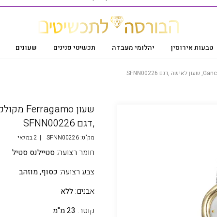
טבעות אירוסין
יהלומי מעבדה
תכשיטי פנינים
שעונים
,דגם SFNN00226
מק"ט:
SFNN00226
|
2 במלאי
חומר רצועה:
סטיילנס סטיל
צבע רצועה:
כסוף,
מוזהב
אבנים:
ללא
קוטר:
23 מ"מ