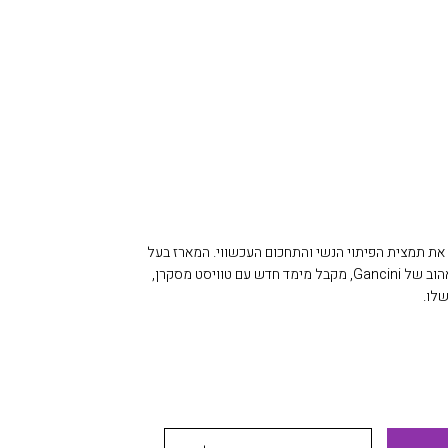
 שעון המגלם את תמצית הפיתוי הנשי והתחכום העכשווי. המארז בעל
קווי המתאר בחן, בהשראת הסמל האהוב של Gancini, מקבל מימד חדש עם טוויסט מסקרן,
לו.