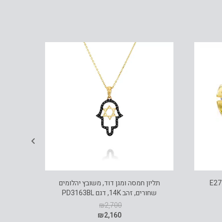
תליון חמסה ומגן דוד, משובץ יהלומים
שעון FCUK לגב
שחורים, זהב 14K, דגם PD3163BL
₪
2,700
₪
2,160