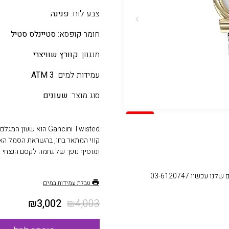
צבע לוח:
פנינה
חומר קופסא:
סטיינלס סטיל
מנגנון:
קוורץ שוויצרי
עמידות למים:
3 ATM
סוג מוצר:
שעונים
SALE
Gancini Twisted הוא
ומוסיף נופך של גחמה לקסם הנצחי ש
עכשיו 03-6120747
טבלת עמידות במים
₪
3,002
₪
4,003