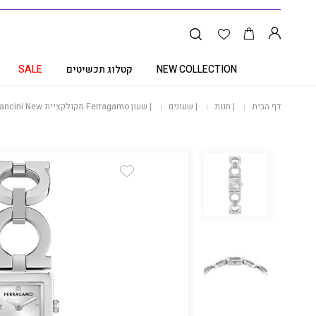
NEW COLLECTION
קטלוג תכשיטים
SALE
דף הבית
|
חנות
|
שעונים
|
שעון Ferragamo מקולקציית Double Gancini New, שעון לאישה ,דגם SFNP00126
Add Wishlist