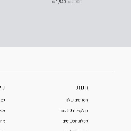
₪
1,940
₪
2,000
חנות
קי
הסניפים שלנו
קצת
קולקציית 50 שנה
שאל
קטלוג תכשיטים
אחר