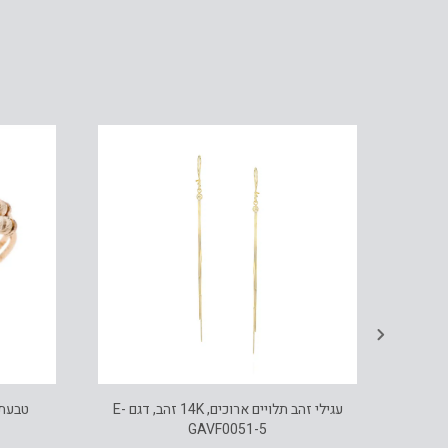
עגילי חישוק משובצים יהלומים, זהב 14K,
 1 קראט יהלומים, קוטר 40 מ"מ, דגם
עגילי זהב תלויים ארוכים, 14K זהב, דגם E-
טבעת כדורי 
GAVF0051-5