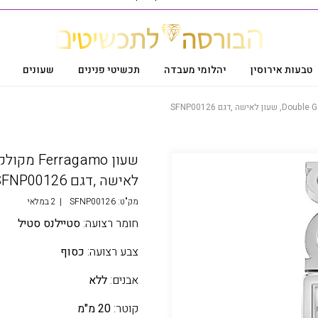
טבעות אירוסין
יהלומי מעבדה
תכשיטי פנינים
שעונים
לאישה ,דגם SFNP00126
מק"ט:
SFNP00126
|
2 במלאי
חומר רצועה:
סטיילנס סטיל
צבע רצועה:
כסוף
אבנים:
ללא
קוטר:
20 מ"מ