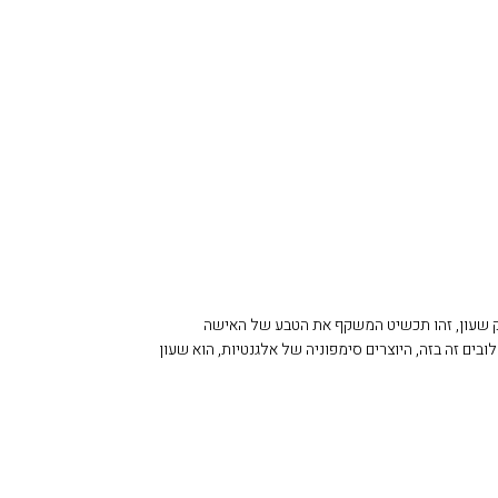
Double G הוא לא רק שעון, זהו תכשיט המשקף את הטבע של האישה
רנית. עם שני סמלי Gancini שלובים זה בזה, היוצרים סימפוניה של אלגנטיות, הוא שעון