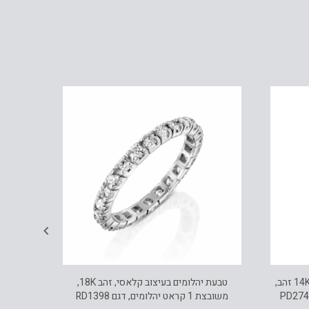
תליון אבן אמרלד סינטטי ויהלומים , 14K זהב,
טבעת יהלומים בעיצוב קלאסי, זהב 18K,
משובצת 1 קראט יהלומים, דגם RD1398