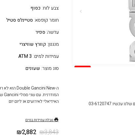
צבע לוח:
כסוף
חומר קופסא:
סטיינלס סטיל
עדשה:
ספיר
מנגנון:
קוורץ שוויצרי
עמידות למים:
3 ATM
סוג מוצר:
שעונים
SALE
ה-ancini New
המוד
האידיאלי לאירועים או ליום יום
עכשיו 03-6120747
טבלת עמידות במים
₪
2,882
₪
3,843