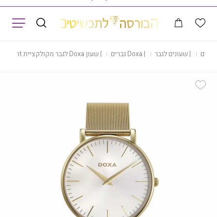
תפריט
עונים
|
שעונים לגבר
|
Doxa גברים
|
שעון Doxa לגבר מקולקציית D-Light, דגם 173.30.021.11
Add Wishlist