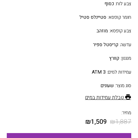
צבע לוח:
כסוף
חומר קופסא:
סטיינלס סטיל
צבע קופסא:
מוזהב
עדשה:
קריסטל ספיר
מנגנון:
קוורץ
עמידות למים:
3 ATM
סוג מוצר:
שעונים
טבלת עמידות במים
מחיר:
₪
1,509
₪
1,887