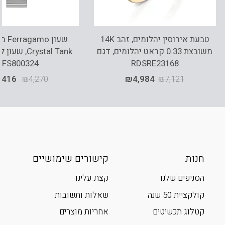
טבעת אירוסין יהלומים, זהב 14K
שעון 
משובצת 0.33 קראט יהלומים, דגם
Crystal Tank,
SFS800324
RDSRE23168
,416
₪
4,270
₪
4,984
₪
7,121
חנות
קישורים שימושיים
הסניפים שלנו
קצת עלינו
קולקציית 50 שנה
שאלות ותשובות
קטלוג תכשיטים
אחריות מוצרים