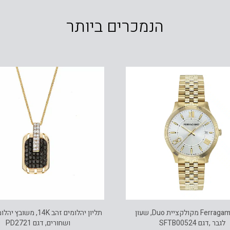
הנמכרים ביותר
שעון Ferragamo מקולקציית Duo, שעון
תליון יהלומים זהב 14K, מש
לגבר ,דגם SFTB00524
ושחורים, דגם PD2721