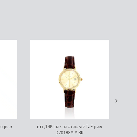
 מקולקציית Double
גם
שעון TJE לאישה מזהב צהוב 14K, דגם
D70188Y-Y-BR