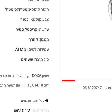
חומר קופסא:
סטיינלס סטיל
צבע קופסא:
כסוף
עדשה:
קריסטל ספיר
מנגנון:
קוורץ
עמידות למים:
3 ATM
סוג מוצר:
שעונים
שעון DOXA יוקרתי לאישה מקולקציית D-LUX,
SALE
דגם 111.13.014.10 עם רצועת מתכת כסוף
03-61207
טבלת עמידות במים
₪
2,012
₪
2,515