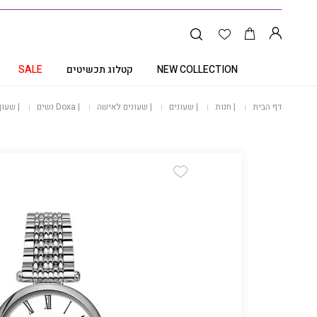
NEW COLLECTION
קטלוג תכשיטים
SALE
דף הבית
|
חנות
|
שעונים
|
שעונים לאישה
|
Doxa נשים
|
שעון DOXA לאישה מקולקציית D-LUX, דגם 014.10
Add Wishlist