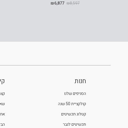
₪
6,877
₪
8,597
חנות
קי
הסניפים שלנו
קצת
קולקציית 50 שנה
שאל
קטלוג תכשיטים
אחר
תכשיטים לגבר
הבלוג 