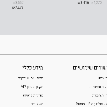
₪
8,557
₪
3,416
₪
4,270
₪
7,273
שורים שימושיים
מידע כללי
 עלינו
תנאי שימוש ותקנון
ות ותשובות
תקנון מועדון VIP
יות מוצרים
מדיניות פרטיות
שלנו Bursa – Blog
משלוחים