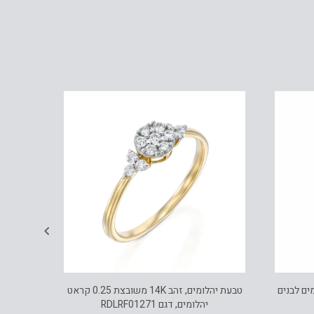
ובץ יהלומים לבנים
טבעת יהלומים, זהב 14K משובצת 0.25 קראט
יהלומים, דגם RDLRF01271