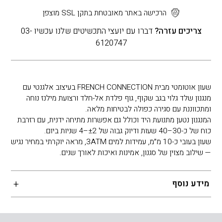
הרכישה באתר מאובטחת בתקן SSL מוצפן
צריכים עזרה?
דברו עם יועצי התכשיטים שלנו עכשיו 03-
6120747
שעון אוטומטי מבית FRENCH CONNECTION בעיצוב אלגנטי עם
מנגנון שלד גלוי בגב שקוף, גוף פלדת אל-חלד ורצועת מילנז נוחה
ומתכווננת עם סגירה כפולה לבטיחות מלאה.
המנגנון נטען מתנועת היד וכולל גם אפשרות מתיחה ידנית, עם רזרבת
כוח של כ-30–40 שעות ודיוק גבוה של ±2–4 שניות ביום.
שעון בעובי כ-10 מ״מ, עמידות למים 3ATM, מראה יוקרתי במחיר נגיש
— שילוב מצוין של סגנון, אמינות ואיכות לאורך שנים.
מידע נוסף