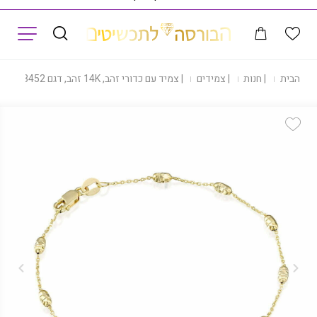
תפריט
דף הבית
|
חנות
|
צמידים
|
צמיד עם כדורי זהב, 14K זהב, דגם B23452
Add Wishlist