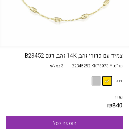
צמיד עם כדורי זהב, 14K זהב, דגם B23452
מק"ט:
B2345252-KKP8973-Y
|
3 במלאי
צבע:
מחיר:
₪
840
הוספה לסל