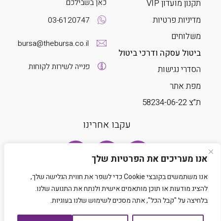
כאן בשבילכם
תקנון מועדון VIP
מדיניות פרטיות
03-6120747
משלוחים
bursa@thebursa.co.il
ביטול עסקה ודרכי ביטול
פנייה לשירות לקוחות
הסדרי נגישות
מפת אתר
ת”צ 58234-06-22
עקבו אחרינו
אנו מעריכים את הפרטיות שלך
אנו משתמשים בקובצי Cookie כדי לשפר את חווית הגלישה שלך,
להציג מודעות או תוכן מותאמים אישית ולנתח את התנועה שלנו.
בלחיצה על "קבל הכל", אתה מסכים לשימוש שלנו בעוגיות.
Developed by Matat Technologies LTD