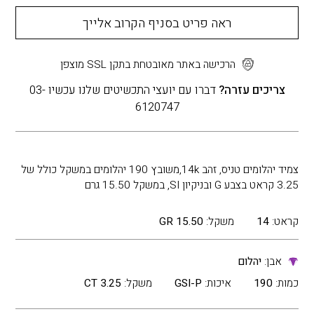
ראה פריט בסניף הקרוב אלייך
הרכישה באתר מאובטחת בתקן SSL מוצפן
צריכים עזרה?
דברו עם יועצי התכשיטים שלנו עכשיו 03-
6120747
צמיד יהלומים טניס, זהב 14k,משובץ 190 יהלומים במשקל כולל של
3.25 קראט בצבע G ובניקיון SI, במשקל 15.50 גרם
קראט:
14
משקל:
15.50 GR
אבן:
יהלום
כמות:
190
איכות:
GSI-P
משקל:
3.25 CT