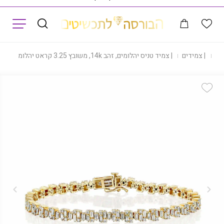
תפריט
ות
|
צמידים
|
צמיד טניס יהלומים, זהב 14k, משובץ 3.25 קראט יהלומים, דגם BDBF4463
Add Wishlist