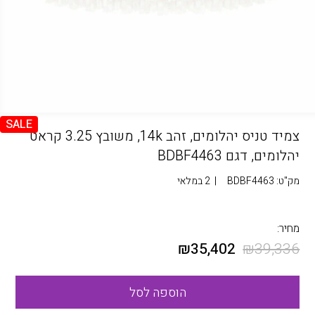
SALE
צמיד טניס יהלומים, זהב 14k, משובץ 3.25 קראט
יהלומים, דגם BDBF4463
מק"ט:
BDBF4463
|
2 במלאי
מחיר:
₪
35,402
₪
39,336
הוספה לסל