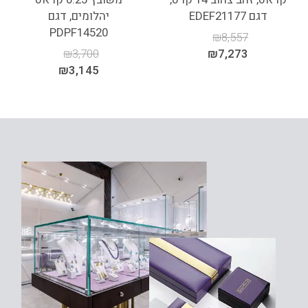
דגם EDEF21177
יהלומים, דגם
PDPF14520
₪
8,557
₪
3,700
₪
7,273
₪
3,145