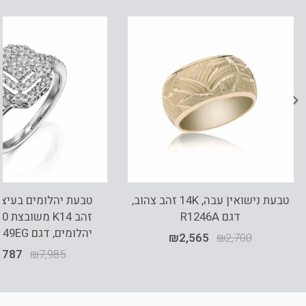
טבעת נישואין עבה, 14K זהב צהוב,
טבעת יהלומים בעיצו
דגם R1246A
יהלומים, דגם RDRB12249EG
₪
2,565
₪
2,700
,787
₪
7,985