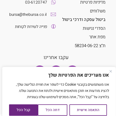
מדיניות פרטיות
03-6120747
משלוחים
bursa@thebursa.co.il
ביטול עסקה ודרכי ביטול
פנייה לשירות לקוחות
הסדרי נגישות
מפת אתר
ת”צ 58234-06-22
עקבו אחרינו
אנו מעריכים את הפרטיות שלך
אנו משתמשים בקובצי Cookie כדי לשפר את חווית הגלישה שלך,
להציג מודעות או תוכן מותאמים אישית ולנתח את התנועה שלנו.
בלחיצה על "קבל הכל", אתה מסכים לשימוש שלנו בעוגיות.
Developed by Matat Technologies LTD
התאמה אישית
דחה הכל
קבל הכל