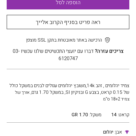
הוספה לסל
ראה פריט בסניף הקרוב אלייך
הרכישה באתר מאובטחת בתקן SSL מוצפן
צריכים עזרה?
דברו עם יועצי התכשיטים שלנו עכשיו 03-
6120747
צמיד יהלומים , זהב 14k,משובץ יהלומים עגולים לבנים במשקל כולל
של 0.15 קראט, בצבע G ובניקיון SI, במשקל 1.70 גרם,
אורך של
צמיד 18+2 ס"מ
קראט:
14
משקל:
1.70 GR
אבן:
יהלום