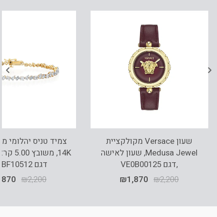
שעון Versace מקולקציית
צמיד טניס יהלומי מע
Medusa Jewel, שעון לאישה
14K, משוב
,דגם VE0B00125
דגם BDSBF10512
,870
₪
2,200
₪
1,870
₪
2,200