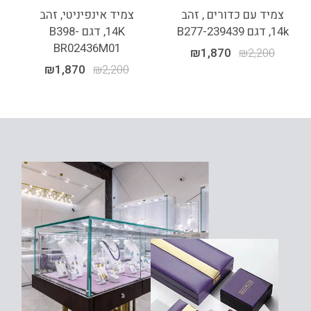
צמיד עם כדורים , זהב
צמיד אינפיניטי, זהב
14k, דגם B277-239439
14K, דגם B398-
BR02436M01
₪
1,870
₪
2,200
₪
1,870
₪
2,200