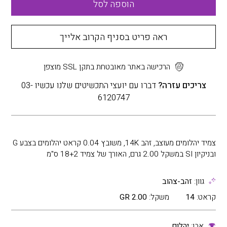
הוספה לסל
ראה פריט בסניף הקרוב אלייך
הרכישה באתר מאובטחת בתקן SSL מוצפן
צריכים עזרה?
דברו עם יועצי התכשיטים שלנו עכשיו 03-
6120747
צמיד יהלומים מעוצב, זהב 14K, משובץ 0.04 קראט יהלומים בצבע G
ובניקיון SI במשקל 2.00 גרם, האורך של צמיד 18+2 ס"מ
גוון:
זהב-צהוב
קראט:
14
משקל:
2.00 GR
אבן:
יהלום