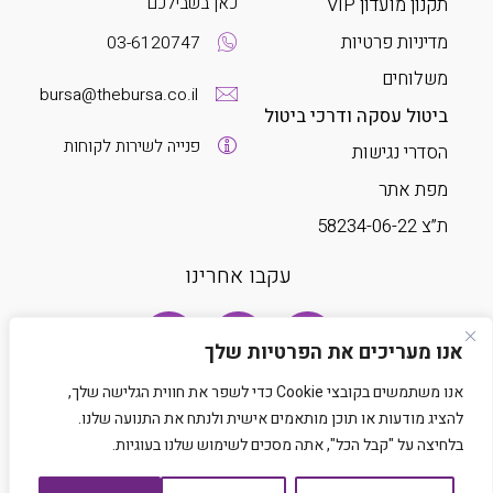
כאן בשבילכם
תקנון מועדון VIP
מדיניות פרטיות
03-6120747
משלוחים
bursa@thebursa.co.il
ביטול עסקה ודרכי ביטול
פנייה לשירות לקוחות
הסדרי נגישות
מפת אתר
ת”צ 58234-06-22
עקבו אחרינו
אנו מעריכים את הפרטיות שלך
אנו משתמשים בקובצי Cookie כדי לשפר את חווית הגלישה שלך,
להציג מודעות או תוכן מותאמים אישית ולנתח את התנועה שלנו.
בלחיצה על "קבל הכל", אתה מסכים לשימוש שלנו בעוגיות.
Developed by Matat Technologies LTD