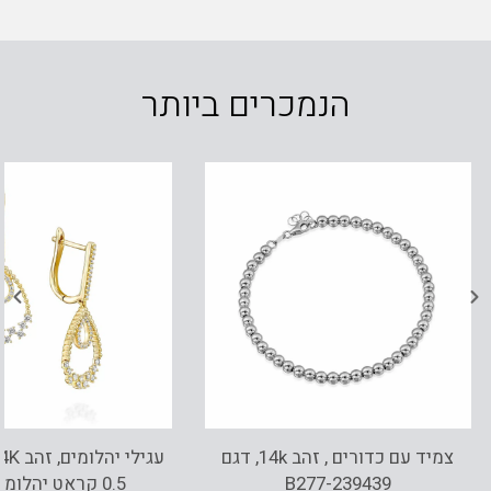
הנמכרים ביותר
צמיד עם כדורים , זהב 14k, דגם
B277-239439
0.5 קראט יהלומי