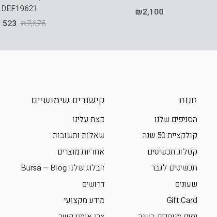
EDEF19621
₪
2,100
,523
₪
7,675
חנות
קישורים שימושיים
הסניפים שלנו
קצת עלינו
קולקציית 50 שנה
שאלות ותשובות
קטלוג תכשיטים
אחריות מוצרים
תכשיטים לגבר
הבלוג שלנו Bursa – Blog
שעונים
דרושים
Gift Card
מידע מקצועי
ימים מיוחדים בשנה
צרו איתנו קשר