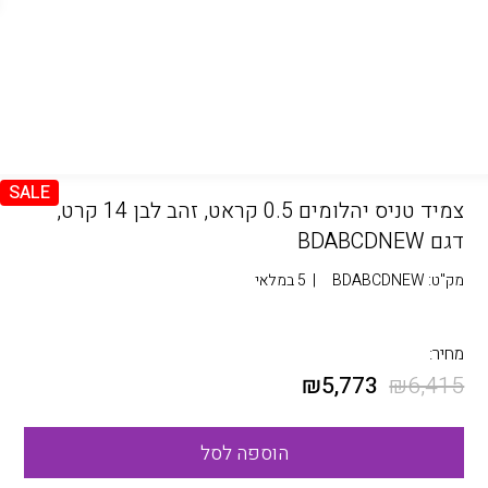
SALE
צמיד טניס יהלומים 0.5 קראט, זהב לבן 14 קרט,
דגם BDABCDNEW
מק"ט:
BDABCDNEW
|
5 במלאי
מחיר:
₪
5,773
₪
6,415
הוספה לסל