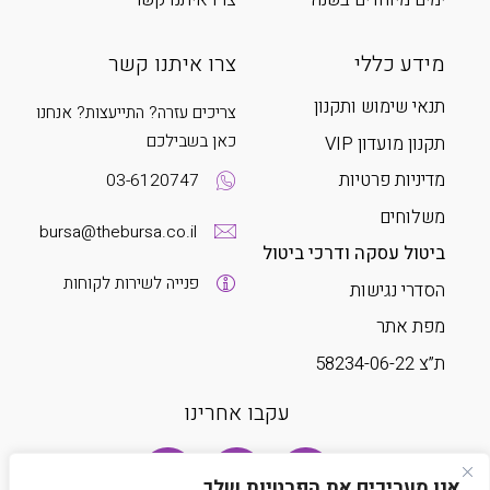
מידע כללי
צרו איתנו קשר
תנאי שימוש ותקנון
צריכים עזרה? התייעצות? אנחנו
כאן בשבילכם
תקנון מועדון VIP
מדיניות פרטיות
03-6120747
משלוחים
bursa@thebursa.co.il
ביטול עסקה ודרכי ביטול
פנייה לשירות לקוחות
הסדרי נגישות
מפת אתר
ת”צ 58234-06-22
עקבו אחרינו
אנו מעריכים את הפרטיות שלך