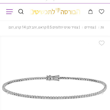
תפריט
|
חנות
|
צמידים
|
צמיד טניס יהלומים 0.5 קראט, זהב לבן 14 קרט, דגם BDABCDNEW
Add Wishlist