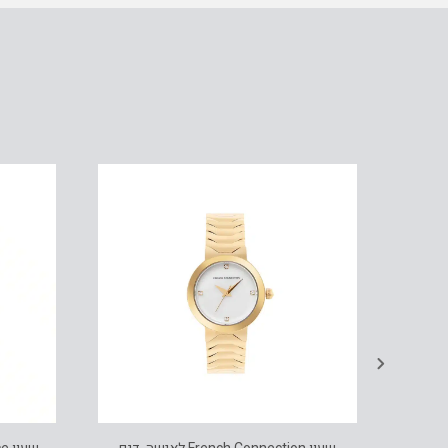
עגילי מגן דוד מעוצבים מזהב 14K, דגם E409-