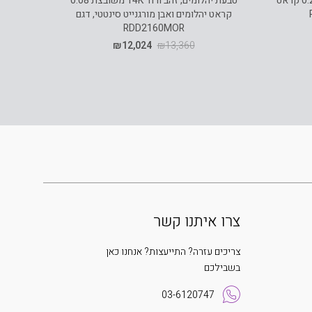
טבעת יהלומים, זהב 14K משובצת 0.25 קראט
טבעת יהלומים, זהב ורוד 14K משובצת 0.08
קראט יהלומים ואבן מורגנייט סינטטי, דגם
קראט
RDD2160MOR
₪
12,024
₪
13,360
צרו איתנו קשר
צריכים עזרה? התייעצות? אנחנו כאן
בשבילכם
03-6120747