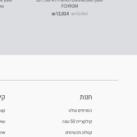
שעון French Connection לאישה, דגם
FCH9GM
שעון
₪
12,024
₪
13,360
חנות
קי
הסניפים שלנו
קצת
קולקציית 50 שנה
שאל
קטלוג תכשיטים
אחר