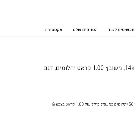
תכשיטים לגבר
הסניפים שלנו
אקססוריז
צמיד טניס יהלומים, זהב 14k, משובץ 1.00 קראט יהלומים, דגם
צמיד יהלומים טניס, זהב 14k,משובץ 56 יהלומים במשקל כולל של 1.00 קראט בצבע G