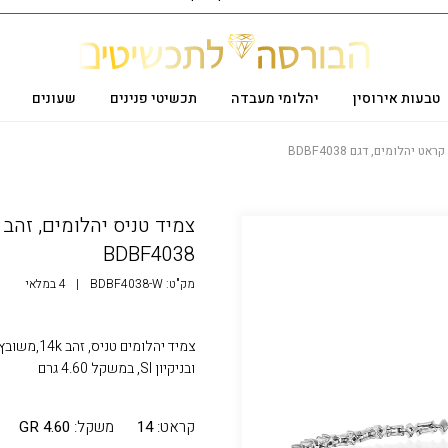
טבעות אירוסין
יהלומי מעבדה
תכשיטי פנינים
שעונים
BDBF4038
מק"ט:
BDBF4038-W
|
4 במלאי
ובניקיון SI, במשקל 4.60 גרם
קראט:
14
משקל:
4.60 GR