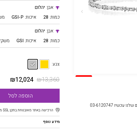
אבן:
יהלום
כמות:
28
איכות:
GSI-P
מש
אבן:
יהלום
כמות:
28
איכות:
GSI
משקל
צבע:
₪
12,024
₪
13,360
SALE
הוספה לסל
עכשיו 03-6120747
הרכישה באתר מאובטחת בתקן SSL מוצפן
מידע נוסף