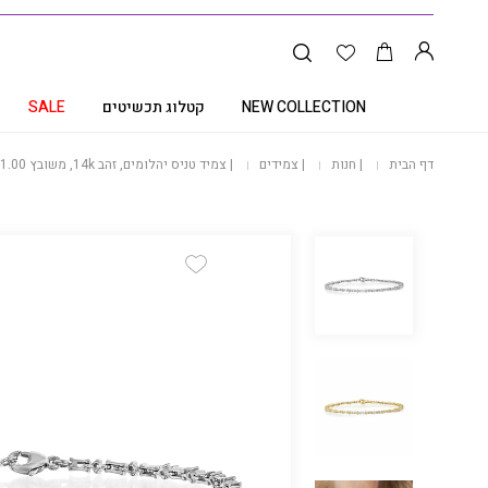
NEW COLLECTION
קטלוג תכשיטים
SALE
דף הבית
|
חנות
|
צמידים
|
צמיד טניס יהלומים, זהב 14k, משובץ 1.00 קראט יהלומים, דגם BDBF4038
Add Wishlist