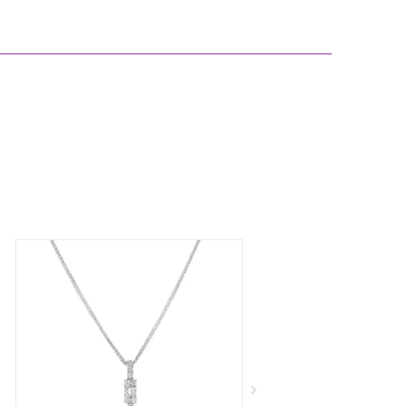
טבעת יהלומים, זהב 14K משובצת 0.33
₪
12,0