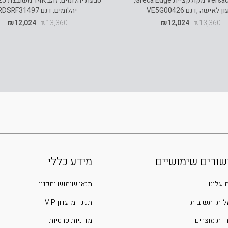
שעון Versace מקולקציית Greca Edge,
 לאישה ,דגם VE5G00426
יהלומים, דגם RDSRF31497
₪
12,024
₪
13,360
₪
12,024
₪
13,360
שורים שימושיים
מידע כללי
 עלינו
תנאי שימוש ותקנון
ות ותשובות
תקנון מועדון VIP
יות מוצרים
מדיניות פרטיות