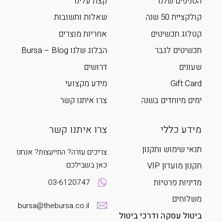
הסניפים שלנו
קצת עלינו
קולקציית 50 שנה
שאלות ותשובות
קטלוג תכשיטים
אחריות מוצרים
תכשיטים לגבר
הבלוג שלנו Bursa – Blog
שעונים
דרושים
Gift Card
מידע מקצועי
ימים מיוחדים בשנה
צרו איתנו קשר
מידע כללי
צרו איתנו קשר
תנאי שימוש ותקנון
צריכים עזרה? התייעצות? אנחנו
כאן בשבילכם
תקנון מועדון VIP
מדיניות פרטיות
03-6120747
משלוחים
bursa@thebursa.co.il
ביטול עסקה ודרכי ביטול