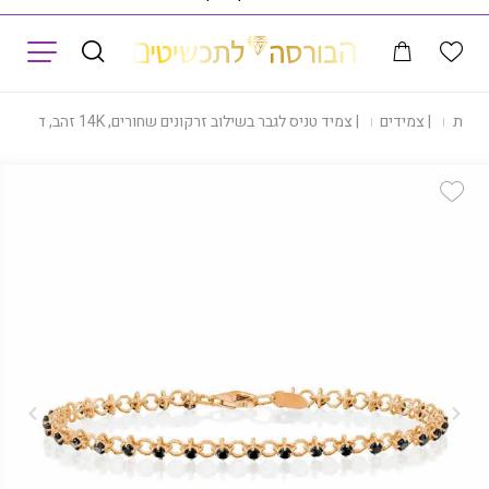
תפריט
חנות
|
צמידים
|
צמיד טניס לגבר בשילוב זרקונים שחורים, 14K זהב, דגם BZ2351915
Add Wishlist