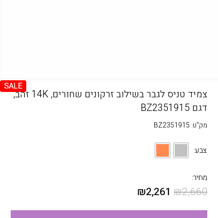
SALE
צמיד טניס לגבר בשילוב זרקונים שחורים, 14K זהב,
דגם BZ2351915
מק"ט:
BZ2351915
צבע:
מחיר:
₪
2,261
₪
2,660