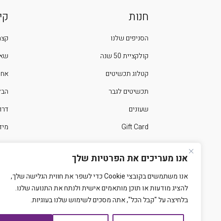
חנות
קי
הסניפים שלנו
קצת
קולקציית 50 שנה
שאל
קטלוג תכשיטים
אחר
תכשיטים לגבר
הבלוג 
שעונים
דרו
Gift Card
מיד
ימים מיוחדים בשנה
צרו
אנו מעריכים את הפרטיות שלך
אנו משתמשים בקובצי Cookie כדי לשפר את חווית הגלישה שלך,
להציג מודעות או תוכן מותאמים אישית ולנתח את התנועה שלנו.
בלחיצה על "קבל הכל", אתה מסכים לשימוש שלנו בעוגיות.