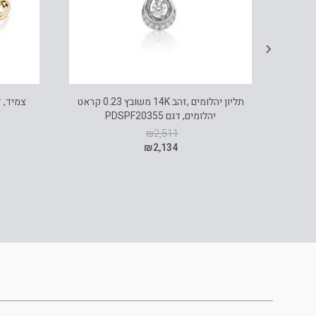
תליון יהלומים ,זהב 14K משובץ 0.23 קראט
צמיד, זהב צהוב 
יהלומים, דגם PDSPF20355
₪
2,511
₪
2,134