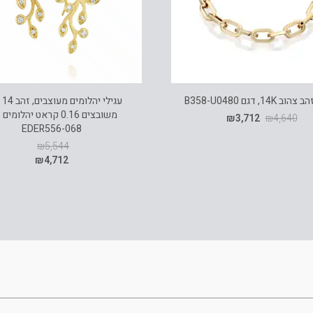
14K, דגם B358-U0480
עגי
משובצים 0.16 קראט יהלומי
₪
3,712
₪
4,640
EDER556-068
₪
5,544
₪
4,712