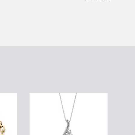
צמיד טניס יהלומים, זהב 14K, משובצת 3.08