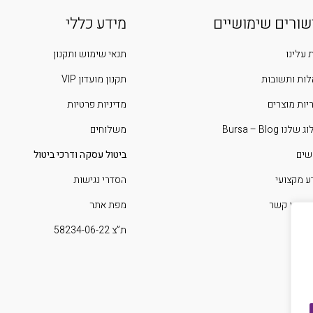
שורים שימושיים
מידע כללי
 עלינו
תנאי שימוש ותקנון
ות ותשובות
תקנון מועדון VIP
יות מוצרים
מדיניות פרטיות
שלנו Bursa – Blog
משלוחים
שים
ביטול עסקה ודרכי ביטול
ע מקצועי
הסדרי נגישות
 איתנו קשר
מפת אתר
ת”צ 58234-06-22