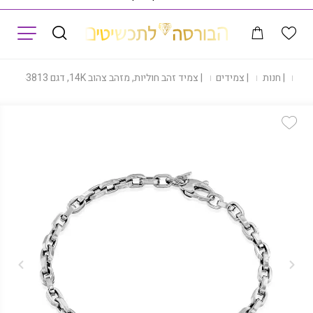
תפריט
בית
|
חנות
|
צמידים
|
צמיד זהב חוליות, מזהב צהוב 14K, דגם B277-243813
Add Wishlist