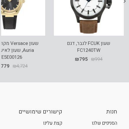
שעון FCUK לגבר, דגם
FC1240TW
Auria, שעון לא
VE5E00126
₪
795
₪
994
,779
₪
4,724
חנות
קישורים שימושיים
הסניפים שלנו
קצת עלינו