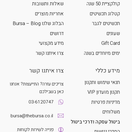
קולקציית 50 שנה
שאלות ותשובות
קטלוג תכשיטים
אחריות מוצרים
תכשיטים לגבר
הבלוג שלנו Bursa – Blog
שעונים
דרושים
Gift Card
מידע מקצועי
ימים מיוחדים בשנה
צרו איתנו קשר
מידע כללי
צרו איתנו קשר
תנאי שימוש ותקנון
צריכים עזרה? התייעצות? אנחנו
כאן בשבילכם
תקנון מועדון VIP
מדיניות פרטיות
03-6120747
משלוחים
bursa@thebursa.co.il
ביטול עסקה ודרכי ביטול
פנייה לשירות לקוחות
הסדרי נגישות