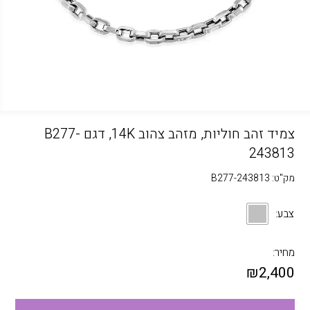
צמיד זהב חוליות, מזהב צהוב 14K, דגם B277-
243813
מק"ט:
B277-243813
צבע:
מחיר:
₪
2,400