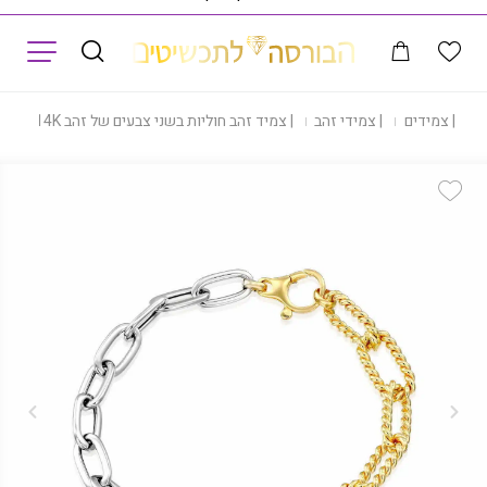
תפריט
ת
|
צמידים
|
צמידי זהב
|
צמיד זהב חוליות בשני צבעים של זהב 14K, דגם B361-MF951
Add Wishlist