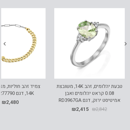
טבעת יהלומים, זהב 14K, משובצת
צמיד זהב חוליות, מז
0.08 קראט יהלומים ואבן
14K, דגם B277-277790
אמיטיסט ירוק, דגם RD3967GA
₪
2,480
₪
2,415
₪
2,842