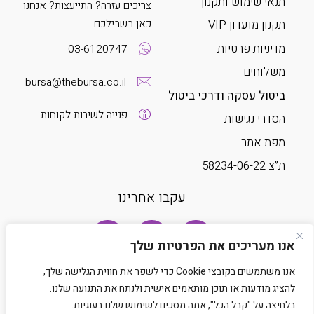
תנאי שימוש ותקנון
צריכים עזרה? התייעצות? אנחנו
כאן בשבילכם
תקנון מועדון VIP
מדיניות פרטיות
03-6120747
משלוחים
bursa@thebursa.co.il
ביטול עסקה ודרכי ביטול
פנייה לשירות לקוחות
הסדרי נגישות
מפת אתר
ת”צ 58234-06-22
עקבו אחרינו
אנו מעריכים את הפרטיות שלך
אנו משתמשים בקובצי Cookie כדי לשפר את חווית הגלישה שלך,
להציג מודעות או תוכן מותאמים אישית ולנתח את התנועה שלנו.
בלחיצה על "קבל הכל", אתה מסכים לשימוש שלנו בעוגיות.