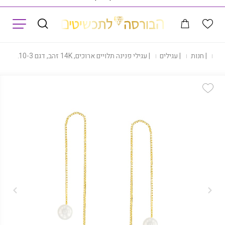
תפריט
ית
|
חנות
|
עגילים
|
עגילי פנינה תלויים ארוכים, 14K זהב, דגם E-KWR1210-3
Add Wishlist