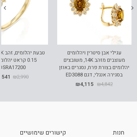
עגילי אבן סיטרין ויהלומים
מעוצבים מזהב 14K, משובצים
0.15 קראט יהלומ
יהלומים בצורת פרח, נסגרים באוזן
DSRA17200
בסגירה אנגלי, דגם ED3088
,541
₪
2,990
₪
4,115
₪
4,842
חנות
קישורים שימושיים