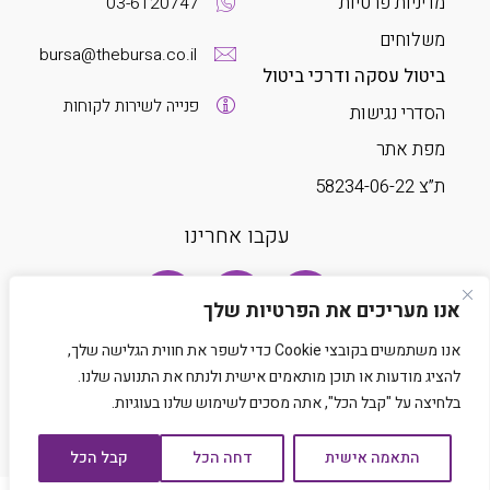
מדיניות פרטיות
03-6120747
משלוחים
bursa@thebursa.co.il
ביטול עסקה ודרכי ביטול
פנייה לשירות לקוחות
הסדרי נגישות
מפת אתר
ת”צ 58234-06-22
עקבו אחרינו
אנו מעריכים את הפרטיות שלך
אנו משתמשים בקובצי Cookie כדי לשפר את חווית הגלישה שלך,
להציג מודעות או תוכן מותאמים אישית ולנתח את התנועה שלנו.
בלחיצה על "קבל הכל", אתה מסכים לשימוש שלנו בעוגיות.
Developed by Matat Technologies LTD
התאמה אישית
דחה הכל
קבל הכל