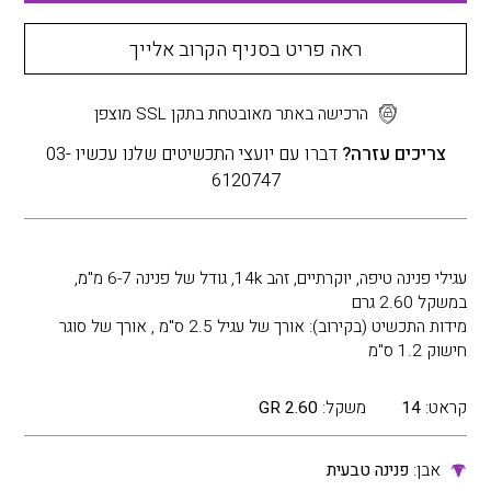
ראה פריט בסניף הקרוב אלייך
הרכישה באתר מאובטחת בתקן SSL מוצפן
צריכים עזרה?
דברו עם יועצי התכשיטים שלנו עכשיו 03-
6120747
עגילי פנינה טיפה, יוקרתיים, זהב 14k, גודל של פנינה 6-7 מ"מ,
במשקל 2.60 גרם
מידות התכשיט (בקירוב): אורך של עגיל 2.5 ס"מ , אורך של סוגר
חישוק 1.2 ס"מ
קראט:
14
משקל:
2.60 GR
אבן:
פנינה טבעית