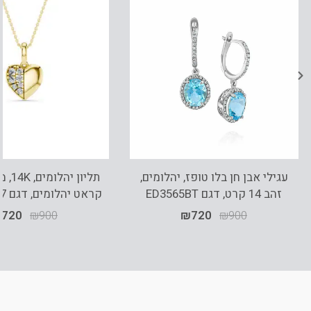
עגילי אבן חן בלו טופז, יהלומים,
זהב 14 קרט, דגם ED3565BT
קראט יהלומים, דגם PDPF24917
₪
720
₪
900
₪
720
₪
900