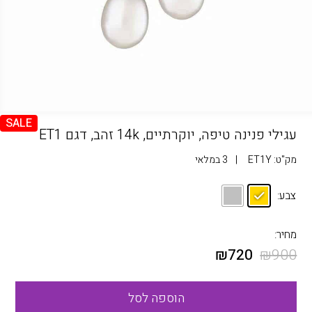
SALE
עגילי פנינה טיפה, יוקרתיים, 14k זהב, דגם ET1
מק"ט:
ET1Y
|
3 במלאי
צבע:
מחיר:
₪
720
₪
900
הוספה לסל