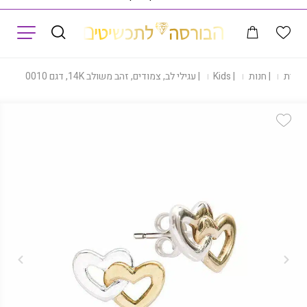
תפריט
הבית
|
חנות
|
Kids
|
עגילי לב, צמודים, זהב משולב 14K, דגם E20010010
Add Wishlist