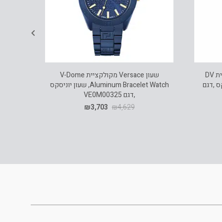
שעון Versace יהלומים מקולקציית DV
שעון Versace מקולקציית V-Dome
וניסקס ,דגם
Aluminum Bracelet Watch, שעון יוניסקס
,דגם VE0M00325
₪
3,703
₪
4,629