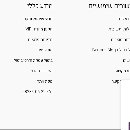
שורים שימושיים
מידע כללי
 עלינו
תנאי שימוש ותקנון
ות ותשובות
תקנון מועדון VIP
יות מוצרים
מדיניות פרטיות
שלנו Bursa – Blog
משלוחים
שים
ביטול עסקה ודרכי ביטול
ע מקצועי
הסדרי נגישות
 איתנו קשר
מפת אתר
ת”צ 58234-06-22