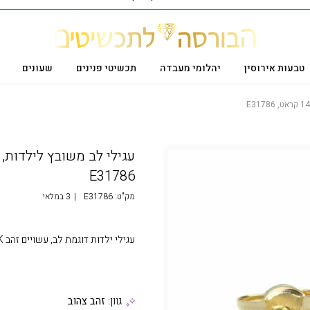
טבעות אירוסין
יהלומי מעבדה
תכשיטי פנינים
שעונים
E31786
מק"ט:
E31786
|
3 במלאי
עגילי ילדות דוגמת לב, עשויים זהב 14K, משובצים זרקונים, במשקל 0.40 גרם
גוון:
זהב צהוב