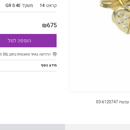
קראט:
14
משקל:
0.40 GR
₪
675
הוספה לסל
הרכישה באתר מאובטחת בתקן SSL מוצפן
מידע נוסף
03-61207