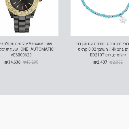
ורי זהב וחרוזי טורקיז עם מגן דוד
יהלומים ,זהב 14k, משובץ 0.02 קראט
ONE_AUTOMATIC , שעון י
יהלומים, דגם BD210T
VE6B00623
₪
34,636
₪
43,295
₪
2,407
₪
2,832