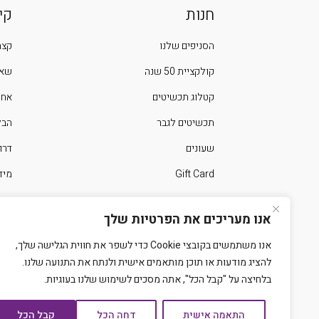
חנות
קי
הסניפים שלנו
קצת
קולקציית 50 שנה
שאל
קטלוג תכשיטים
אחר
תכשיטים לגבר
הבלוג 
שעונים
דרו
Gift Card
מיד
ימים מיוחדים בשנה
צרו
אנו מעריכים את הפרטיות שלך
אנו משתמשים בקובצי Cookie כדי לשפר את חווית הגלישה שלך,
להציג מודעות או תוכן מותאמים אישית ולנתח את התנועה שלנו.
בלחיצה על "קבל הכל", אתה מסכים לשימוש שלנו בעוגיות.
התאמה אישית
דחה הכל
קבל הכל