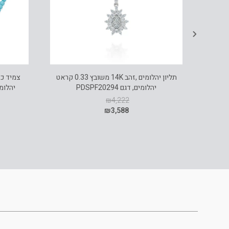
תליון יהלומים ,זהב 14K משובץ 0.33 קראט
צמיד כד
יהלומים, דגם PDSPF20294
₪
4,222
₪
3,588