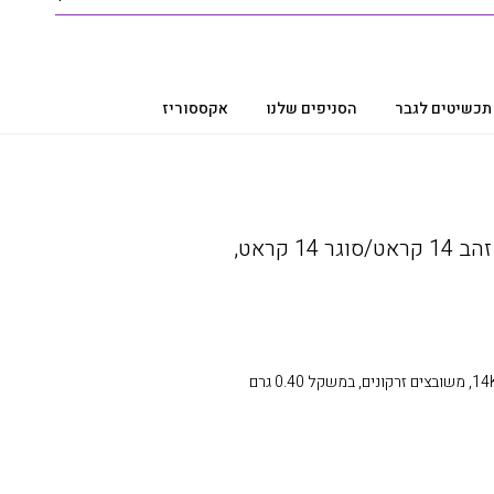
תכשיטים לגבר
הסניפים שלנו
אקססוריז
עגילי לב משובץ לילדות, זהב 14 קראט/סוגר 14 קראט,