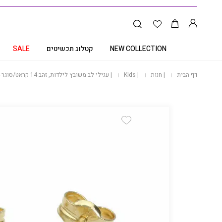
NEW COLLECTION
קטלוג תכשיטים
SALE
דף הבית
|
חנות
|
Kids
|
עגילי לב משובץ לילדות, זהב 14 קראט/סוגר 14 קראט, E31786
Add Wishlist