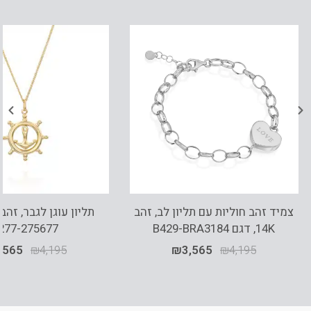
צמיד זהב חוליות עם תליון לב, זהב
14K, דגם B429-BRA3184
277-275677
,565
₪
4,195
₪
3,565
₪
4,195