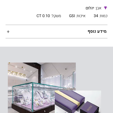
אבן:
יהלום
כמות:
34
איכות:
GSI
משקל:
0.10 CT
מידע נוסף