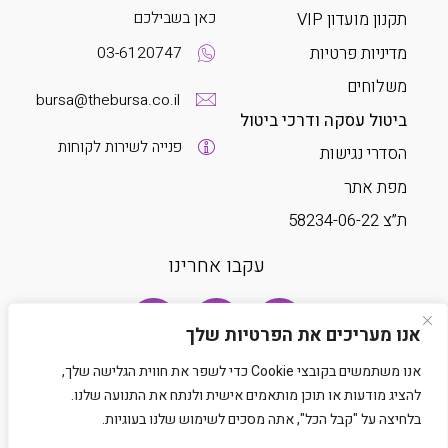
כאן בשבילכם
תקנון מועדון VIP
מדיניות פרטיות
03-6120747
משלוחים
bursa@thebursa.co.il
ביטול עסקה ודרכי ביטול
פנייה לשירות לקוחות
הסדרי נגישות
מפת אתר
ת”צ 58234-06-22
עקבו אחרינו
אנו מעריכים את הפרטיות שלך
אנו משתמשים בקובצי Cookie כדי לשפר את חווית הגלישה שלך,
להציג מודעות או תוכן מותאמים אישית ולנתח את התנועה שלנו.
בלחיצה על "קבל הכל", אתה מסכים לשימוש שלנו בעוגיות.